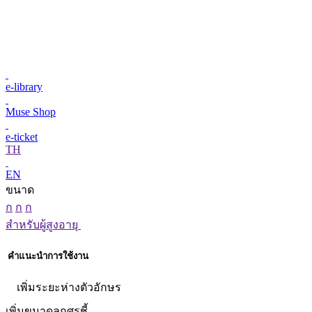
e-library
Muse Shop
e-ticket
TH
EN
ขนาด
ก
ก
ก
สำหรับผู้สูงอายุ
คำแนะนำการใช้งาน
เพิ่มระยะห่างตัวอักษร
เพิ่มขนาดลูกศรชี้