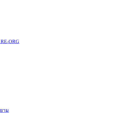
บบ RE-ORG
สยาม