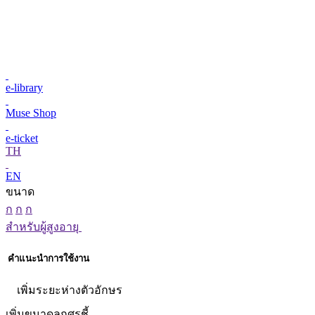
e-library
Muse Shop
e-ticket
TH
EN
ขนาด
ก
ก
ก
สำหรับผู้สูงอายุ
คำแนะนำการใช้งาน
เพิ่มระยะห่างตัวอักษร
เพิ่มขนาดลูกศรชี้