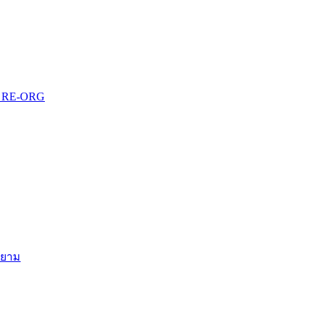
บบ RE-ORG
สยาม