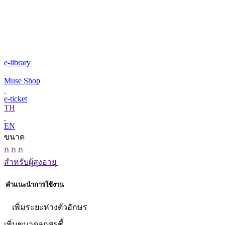
e-library
Muse Shop
e-ticket
TH
EN
ขนาด
ก
ก
ก
สำหรับผู้สูงอายุ
คำแนะนำการใช้งาน
เพิ่มระยะห่างตัวอักษร
เพิ่มขนาดลูกศรชี้