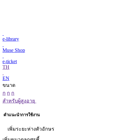
e-library
Muse Shop
e-ticket
TH
EN
ขนาด
ก
ก
ก
สำหรับผู้สูงอายุ
คำแนะนำการใช้งาน
เพิ่มระยะห่างตัวอักษร
เพิ่มขนาดลูกศรชี้