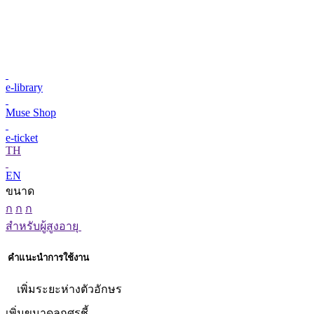
e-library
Muse Shop
e-ticket
TH
EN
ขนาด
ก
ก
ก
สำหรับผู้สูงอายุ
คำแนะนำการใช้งาน
เพิ่มระยะห่างตัวอักษร
เพิ่มขนาดลูกศรชี้