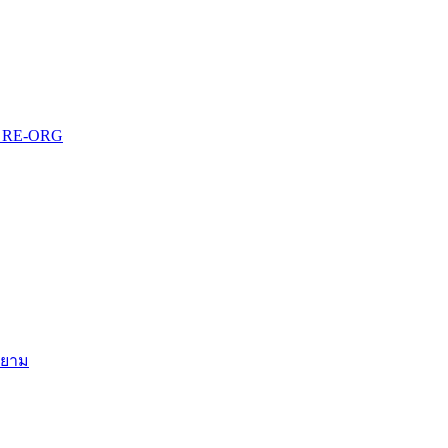
บบ RE-ORG
สยาม