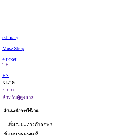
e-library
Muse Shop
e-ticket
TH
EN
ขนาด
ก
ก
ก
สำหรับผู้สูงอายุ
คำแนะนำการใช้งาน
เพิ่มระยะห่างตัวอักษร
เพิ่มขนาดลูกศรชี้