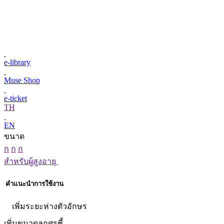
e-library
Muse Shop
e-ticket
TH
EN
ขนาด
ก
ก
ก
สำหรับผู้สูงอายุ
คำแนะนำการใช้งาน
เพิ่มระยะห่างตัวอักษร
เพิ่มขนาดลูกศรชี้