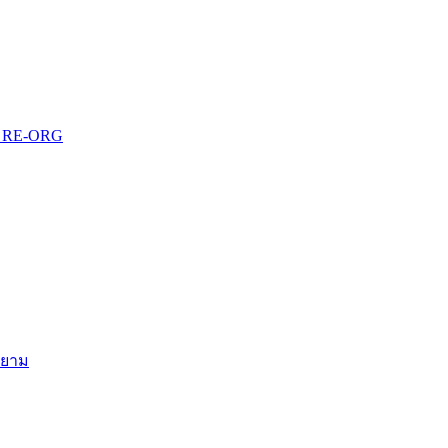
บบ RE-ORG
สยาม