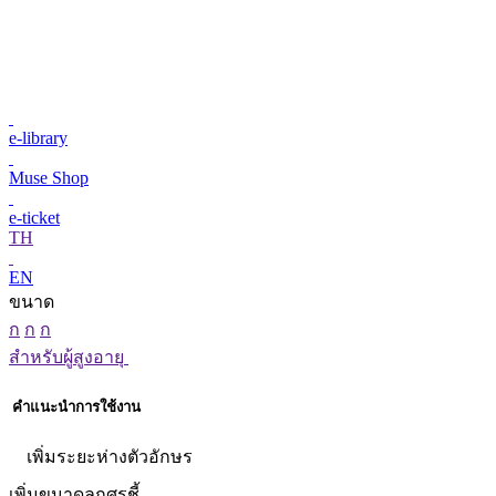
e-library
Muse Shop
e-ticket
TH
EN
ขนาด
ก
ก
ก
สำหรับผู้สูงอายุ
คำแนะนำการใช้งาน
เพิ่มระยะห่างตัวอักษร
เพิ่มขนาดลูกศรชี้