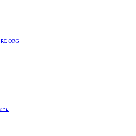
บบ RE-ORG
สยาม