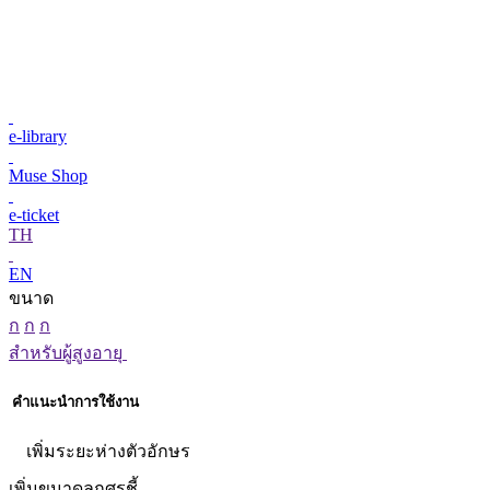
e-library
Muse Shop
e-ticket
TH
EN
ขนาด
ก
ก
ก
สำหรับผู้สูงอายุ
คำแนะนำการใช้งาน
เพิ่มระยะห่างตัวอักษร
เพิ่มขนาดลูกศรชี้