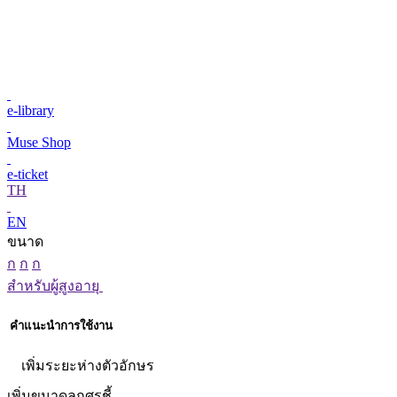
e-library
Muse Shop
e-ticket
TH
EN
ขนาด
ก
ก
ก
สำหรับผู้สูงอายุ
คำแนะนำการใช้งาน
เพิ่มระยะห่างตัวอักษร
เพิ่มขนาดลูกศรชี้