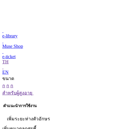
e-library
Muse Shop
e-ticket
TH
EN
ขนาด
ก
ก
ก
สำหรับผู้สูงอายุ
คำแนะนำการใช้งาน
เพิ่มระยะห่างตัวอักษร
เพิ่มขนาดลูกศรชี้