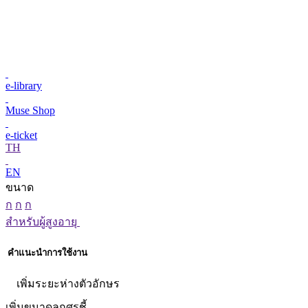
e-library
Muse Shop
e-ticket
TH
EN
ขนาด
ก
ก
ก
สำหรับผู้สูงอายุ
คำแนะนำการใช้งาน
เพิ่มระยะห่างตัวอักษร
เพิ่มขนาดลูกศรชี้