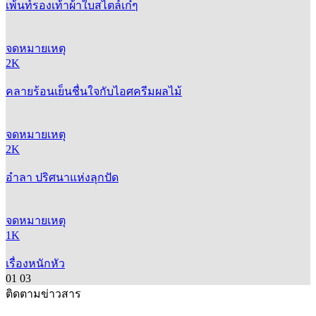
เพ้นท์รองเท้าผ้าใบสไตล์เก๋ๆ
จดหมายเหตุ
2K
คลายร้อนเย็นชื่นใจกับไอศครีมผลไม้
จดหมายเหตุ
2K
อำลา ปริศนาแห่งลุกปัด
จดหมายเหตุ
1K
เรื่องหนักหัว
01
03
ติดตามข่าวสาร