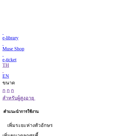
e-library
Muse Shop
e-ticket
TH
EN
ขนาด
ก
ก
ก
สำหรับผู้สูงอายุ
คำแนะนำการใช้งาน
เพิ่มระยะห่างตัวอักษร
เพิ่มขนาดลูกศรชี้