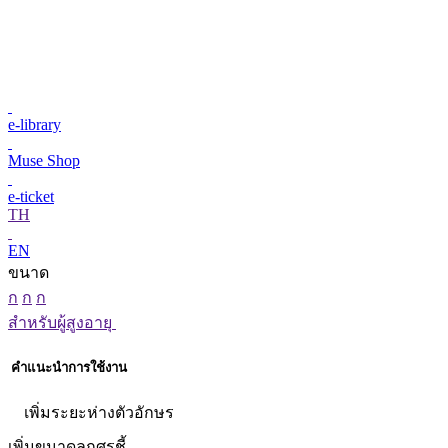
e-library
Muse Shop
e-ticket
TH
EN
ขนาด
ก
ก
ก
สำหรับผู้สูงอายุ
คำแนะนำการใช้งาน
เพิ่มระยะห่างตัวอักษร
เพิ่มขนาดลูกศรชี้