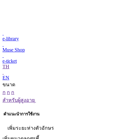
e-library
Muse Shop
e-ticket
TH
EN
ขนาด
ก
ก
ก
สำหรับผู้สูงอายุ
คำแนะนำการใช้งาน
เพิ่มระยะห่างตัวอักษร
เพิ่มขนาดลูกศรชี้