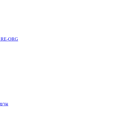
บบ RE-ORG
สยาม