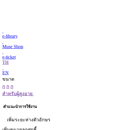
e-library
Muse Shop
e-ticket
TH
EN
ขนาด
ก
ก
ก
สำหรับผู้สูงอายุ
คำแนะนำการใช้งาน
เพิ่มระยะห่างตัวอักษร
เพิ่มขนาดลูกศรชี้