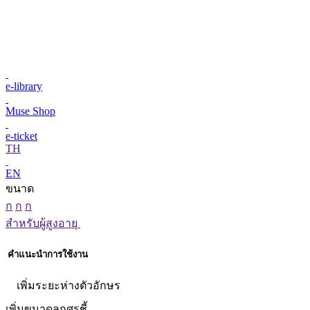
e-library
Muse Shop
e-ticket
TH
EN
ขนาด
ก
ก
ก
สำหรับผู้สูงอายุ
คำแนะนำการใช้งาน
เพิ่มระยะห่างตัวอักษร
เพิ่มขนาดลูกศรชี้