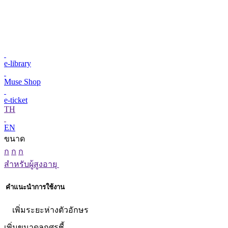
e-library
Muse Shop
e-ticket
TH
EN
ขนาด
ก
ก
ก
สำหรับผู้สูงอายุ
คำแนะนำการใช้งาน
เพิ่มระยะห่างตัวอักษร
เพิ่มขนาดลูกศรชี้