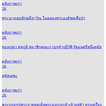
คลังภาพเก่า
2K
พระนางเธอลักษมีลาวัณ ในฉลองพระองค์ชุดเสือป่า
คลังภาพเก่า
2K
ทองเปลว ชลภูมิ สมาชิกคณะราฎรทำปฏิวัติ รัฐมนตรีหนึ่งสมัย
คลังภาพเก่า
2K
สหัสเดชะ
คลังภาพเก่า
2K
พระบรมรูปพระบาทสมเด็จพระมงกุฏเกล้าเจ้าอยู่หัว ทรงเครื่อง