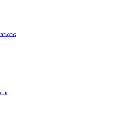
บบ RE-ORG
สยาม