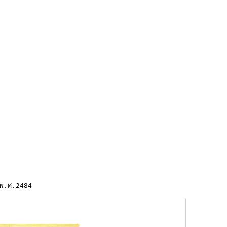
ย พ.ศ.2484