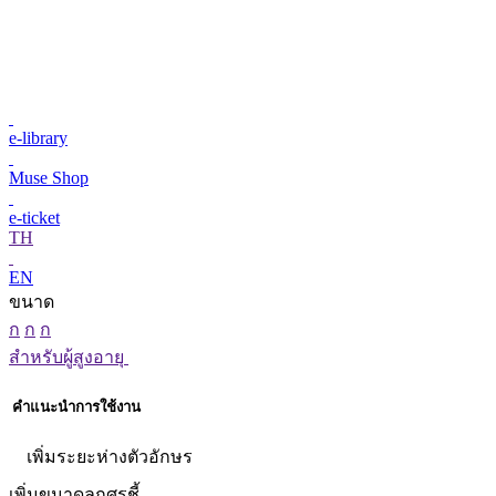
e-library
Muse Shop
e-ticket
TH
EN
ขนาด
ก
ก
ก
สำหรับผู้สูงอายุ
คำแนะนำการใช้งาน
เพิ่มระยะห่างตัวอักษร
เพิ่มขนาดลูกศรชี้