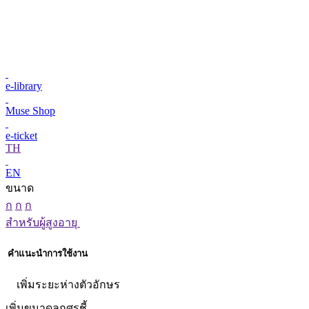
e-library
Muse Shop
e-ticket
TH
EN
ขนาด
ก
ก
ก
สำหรับผู้สูงอายุ
คำแนะนำการใช้งาน
เพิ่มระยะห่างตัวอักษร
เพิ่มขนาดลูกศรชี้