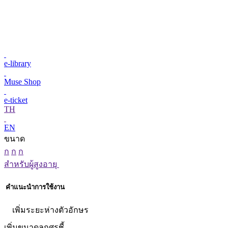
e-library
Muse Shop
e-ticket
TH
EN
ขนาด
ก
ก
ก
สำหรับผู้สูงอายุ
คำแนะนำการใช้งาน
เพิ่มระยะห่างตัวอักษร
เพิ่มขนาดลูกศรชี้