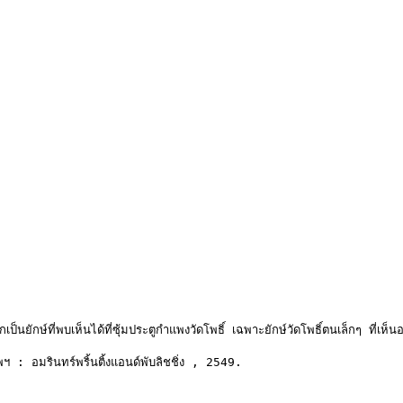
ักษ์ที่พบเห็นได้ที่ซุ้มประตูกำแพงวัดโพธิ์ เฉพาะยักษ์วัดโพธิ์ตนเล็กๆ ที่เห็นอยู่
ฯ : อมรินทร์พริ้นติ้งแอนด์พับลิชชิ่ง , 2549.