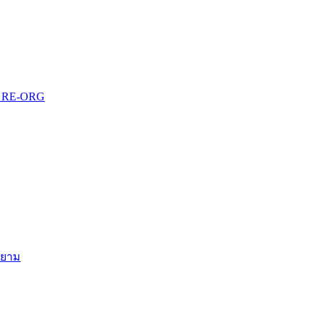
บบ RE-ORG
สยาม