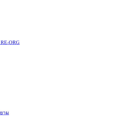
บบ RE-ORG
สยาม