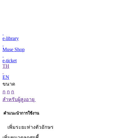
e-library
Muse Shop
e-ticket
TH
EN
ขนาด
ก
ก
ก
สำหรับผู้สูงอายุ
คำแนะนำการใช้งาน
เพิ่มระยะห่างตัวอักษร
เพิ่มขนาดลูกศรชี้