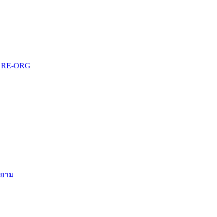
บบ RE-ORG
สยาม