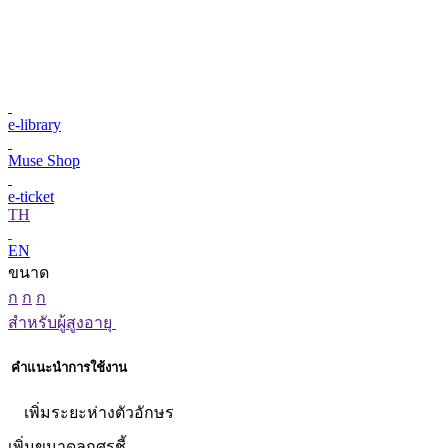
e-library
Muse Shop
e-ticket
TH
EN
ขนาด
ก
ก
ก
สำหรับผู้สูงอายุ
คำแนะนำการใช้งาน
เพิ่มระยะห่างตัวอักษร
เพิ่มขนาดลูกศรชี้