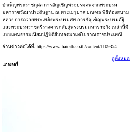
บำเพ็ญพระราชกุศล การอัญเชิญพระบรมศพจากพระบรม
มหาราชวังมาประดิษฐาน ณ พระเมรุมาศ มณฑล พิธีท้องสนาม
หลวง การถวายพระเพลิงพระบรมศพ การอัญเชิญพระบรมอัฐิ
และพระบรมราชสรีรางคารกลับสู่พระบรมมหาราชวัง เหล่านี้มี
แบบแผนธรรมเนียมปฏิบัติสืบทอดมาแต่โบราณราชประเพณี
อ่านข่าวต่อได้ที่: https://www.thairath.co.th/content/1109354
ดูทั้งหมด
แกลเลอรี่