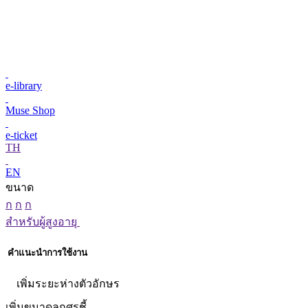
e-library
Muse Shop
e-ticket
TH
EN
ขนาด
ก
ก
ก
สำหรับผู้สูงอายุ
คำแนะนำการใช้งาน
เพิ่มระยะห่างตัวอักษร
เพิ่มขนาดลูกศรชี้