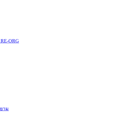
บบ RE-ORG
สยาม