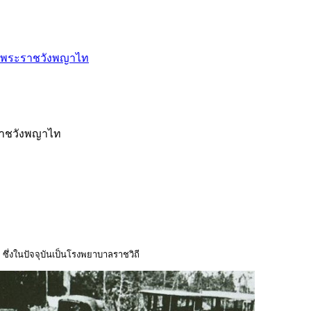
ับพระราชวังพญาไท
ราชวังพญาไท
่งในปัจจุบันเป็นโรงพยาบาลราชวิถี