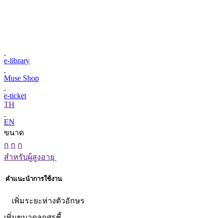
e-library
Muse Shop
e-ticket
TH
EN
ขนาด
ก
ก
ก
สำหรับผู้สูงอายุ
คำแนะนำการใช้งาน
เพิ่มระยะห่างตัวอักษร
เพิ่มขนาดลูกศรชี้