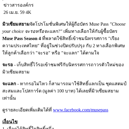
ข่าวสารองค์กร
26 เม.ย. 59
4K
มิวเซียมสยาม
จัดโปรโมชั่นพิเศษให้ผู้ถือบัตร Muse Pass
"Choose
your choice จะรอหรือจะแลก?"
เพิ่มทางเลือกให้กับผู้ซื้อบัตร
Muse Pass Season 4
ที่พลาดใช้สิทธิ์เข้าชมนิทรรศการ "เรียง
ความประเทศไทย" ที่อยู่ในช่วงปิดปรับปรุง กับ 2 ทางเลือกพิเศษ
ให้ลูกค้าเลือกว่า "จะรอ" หรือ "จะแลก" ได้ตามใจ
จะรอ
- เก็บสิทธิ์ไว้รอเข้าชมฟรีกับนิทรรศการถาวรตัวใหม่ของ
มิวเซียมสยาม
จะแลก
- หากรอไม่ไหว ก็สามารถมาใช้สิทธิ์แลกเป็น ชุดแสตมป์
สะสมและโปสการ์ด (มูลค่า 100 บาท) ได้เลยที่มิวเซียมสยาม
เท่านั้น
ดูรายละเอียดเพิ่มเติมได้ที่
www.facebook.com/musepass
เงื่อนไข
1. เลือกได้สิทธิ์ใดสิทธิ์หนึ่ง