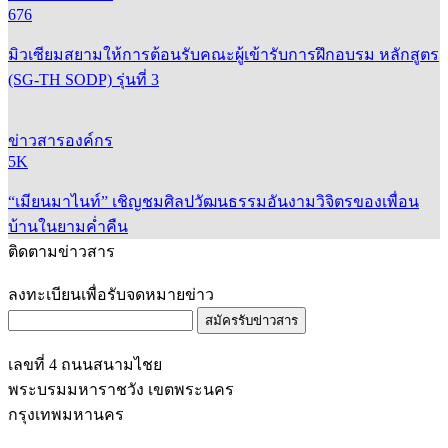
676
มิวเซียมสยามให้การต้อนรับคณะผู้เข้ารับการฝึกอบรม หลักสูตร
(SG-TH SODP) รุ่นที่ 3
ข่าวสารองค์กร
5K
“เมียนมาไนท์” เชิญชมศิลปวัฒนธรรมอันงามวิจิตรของเพื่อน
บ้านในยามค่ำคืน
ติดตามข่าวสาร
ลงทะเบียนเพื่อรับจดหมายข่าว
สมัครรับข่าวสาร
เลขที่ 4 ถนนสนามไชย
พระบรมมหาราชวัง เขตพระนคร
กรุงเทพมหานคร