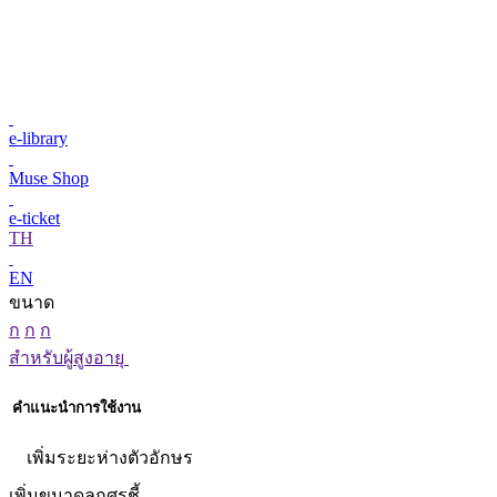
e-library
Muse Shop
e-ticket
TH
EN
ขนาด
ก
ก
ก
สำหรับผู้สูงอายุ
คำแนะนำการใช้งาน
เพิ่มระยะห่างตัวอักษร
เพิ่มขนาดลูกศรชี้