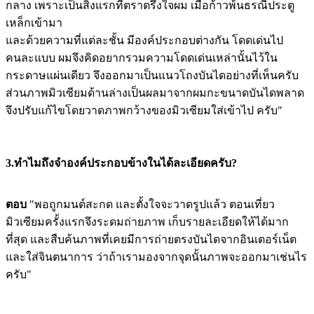
กลาง เพราะเป็นสิ่งแรกที่ตราตรึงใจผม เมื่อก้าวพ้นธรณีประตู
เหล็กเข้ามา
และด้วยความที่แต่ละชั้น มีองค์ประกอบต่างกัน โดดเด่นไป
คนละแบบ ผมจึงคิดอยากรวมความโดดเด่นเหล่านั้นไว้ใน
กระดาษแผ่นเดียว จึงออกมาเป็นแนวโถงบันไดอย่างที่เห็นครับ
ส่วนภาพมิวเซียมด้านล่างเป็นผลมาจากผมกะขนาดบันไดพลาด
จึงปรับแก้ไขโดยวาดภาพกว้างของมิวเซียมใส่เข้าไป ครับ"
3.ทำไมถึงจำองค์ประกอบข้างในได้ละเอียดครับ?
ตอบ
"พอถูกมนต์สะกด และตั้งใจจะวาดรูปแล้ว ตอนเที่ยว
มิวเซียมครั้งแรกจึงระดมถ่ายภาพ เก็บรายละเอียดให้ได้มาก
ที่สุด และสืบค้นภาพที่เคยมีการถ่ายตรงบันไดจากอินเตอร์เน็ต
และใส่จินตนาการ ว่าถ้าเรามองจากจุดนั้นภาพจะออกมาเช่นไร
ครับ"