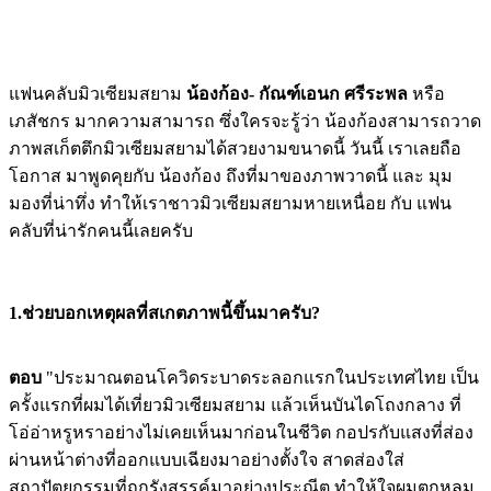
แฟนคลับมิวเซียมสยาม
น้องก้อง- กัณฑ์เอนก ศรีระพล
หรือ
เภสัชกร มากความสามารถ ซึ่งใครจะรู้ว่า น้องก้องสามารถวาด
ภาพสเก็ตตึกมิวเซียมสยามได้สวยงามขนาดนี้ วันนี้ เราเลยถือ
โอกาส มาพูดคุยกับ น้องก้อง ถึงที่มาของภาพวาดนี้ และ มุม
มองที่น่าทึ่ง ทำให้เราชาวมิวเซียมสยามหายเหนื่อย กับ แฟน
คลับที่น่ารักคนนี้เลยครับ
1.ช่วยบอกเหตุผลที่สเกตภาพนี้ขึ้นมาครับ?
ตอบ
"ประมาณตอนโควิดระบาดระลอกแรกในประเทศไทย เป็น
ครั้งแรกที่ผมได้เที่ยวมิวเซียมสยาม แล้วเห็นบันไดโถงกลาง ที่
โอ่อ่าหรูหราอย่างไม่เคยเห็นมาก่อนในชีวิต กอปรกับแสงที่ส่อง
ผ่านหน้าต่างที่ออกแบบเฉียงมาอย่างตั้งใจ สาดส่องใส่
สถาปัตยกรรมที่ถูกรังสรรค์มาอย่างประณีต ทำให้ใจผมตกหลุม