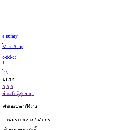
e-library
Muse Shop
e-ticket
TH
EN
ขนาด
ก
ก
ก
สำหรับผู้สูงอายุ
คำแนะนำการใช้งาน
เพิ่มระยะห่างตัวอักษร
เพิ่มขนาดลูกศรชี้