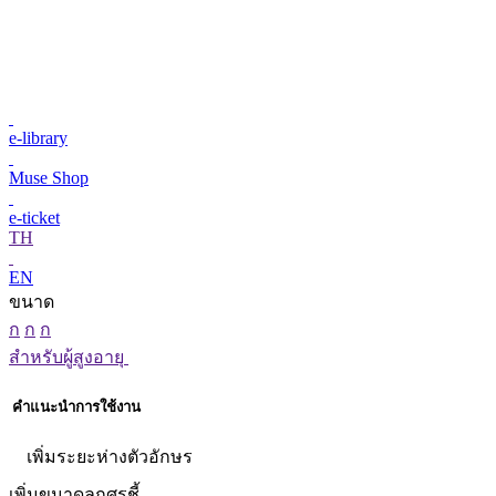
e-library
Muse Shop
e-ticket
TH
EN
ขนาด
ก
ก
ก
สำหรับผู้สูงอายุ
คำแนะนำการใช้งาน
เพิ่มระยะห่างตัวอักษร
เพิ่มขนาดลูกศรชี้