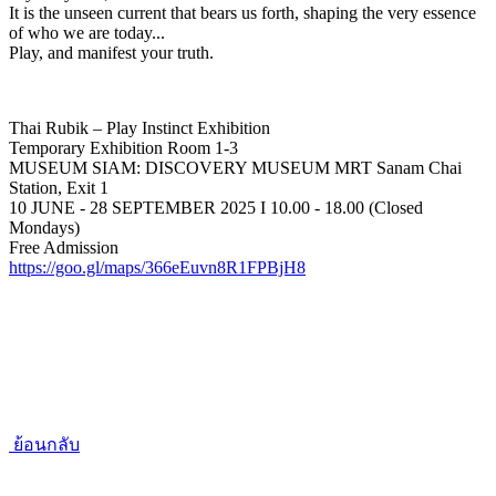
It is the unseen current that bears us forth, shaping the very essence
of who we are today...
Play, and manifest your truth.
Thai Rubik – Play Instinct Exhibition
Temporary Exhibition Room 1-3
MUSEUM SIAM: DISCOVERY MUSEUM MRT Sanam Chai
Station, Exit 1
10 JUNE - 28 SEPTEMBER 2025 I 10.00 - 18.00 (Closed
Mondays)
Free Admission
https://goo.gl/maps/366eEuvn8R1FPBjH8
ย้อนกลับ