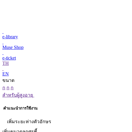
e-library
Muse Shop
e-ticket
TH
EN
ขนาด
ก
ก
ก
สำหรับผู้สูงอายุ
คำแนะนำการใช้งาน
เพิ่มระยะห่างตัวอักษร
เพิ่มขนาดลูกศรชี้