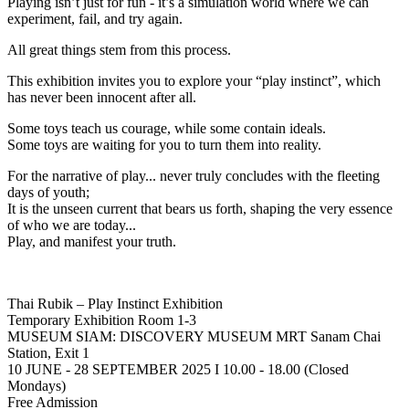
Playing isn’t just for fun - it’s a simulation world where we can
experiment, fail, and try again.
All great things stem from this process.
This exhibition invites you to explore your “play instinct”, which
has never been innocent after all.
Some toys teach us courage, while some contain ideals.
Some toys are waiting for you to turn them into reality.
For the narrative of play... never truly concludes with the fleeting
days of youth;
It is the unseen current that bears us forth, shaping the very essence
of who we are today...
Play, and manifest your truth.
Thai Rubik – Play Instinct Exhibition
Temporary Exhibition Room 1-3
MUSEUM SIAM: DISCOVERY MUSEUM MRT Sanam Chai
Station, Exit 1
10 JUNE - 28 SEPTEMBER 2025 I 10.00 - 18.00 (Closed