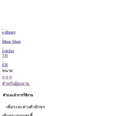
e-library
Muse Shop
e-ticket
TH
EN
ขนาด
ก
ก
ก
สำหรับผู้สูงอายุ
คำแนะนำการใช้งาน
เพิ่มระยะห่างตัวอักษร
เพิ่มขนาดลูกศรชี้