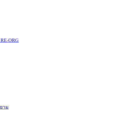
บบ RE-ORG
สยาม