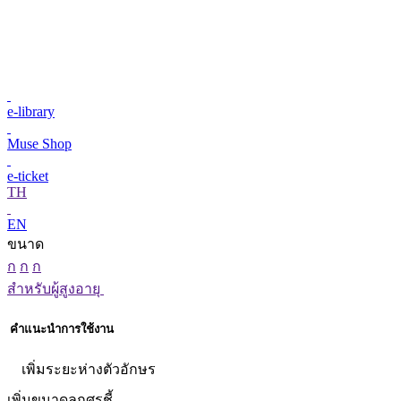
e-library
Muse Shop
e-ticket
TH
EN
ขนาด
ก
ก
ก
สำหรับผู้สูงอายุ
คำแนะนำการใช้งาน
เพิ่มระยะห่างตัวอักษร
เพิ่มขนาดลูกศรชี้