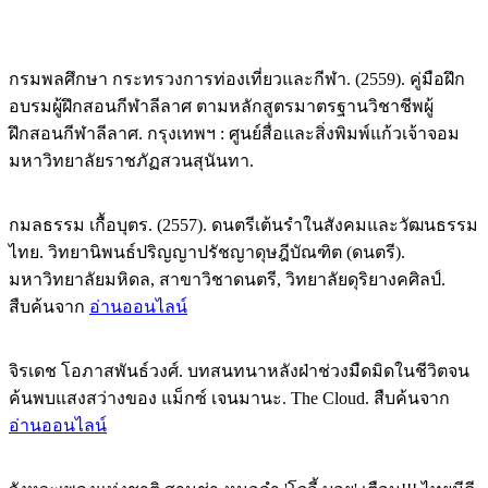
กรมพลศึกษา กระทรวงการท่องเที่ยวและกีฬา. (2559). คู่มือฝึก
อบรมผู้ฝึกสอนกีฬาลีลาศ ตามหลักสูตรมาตรฐานวิชาชีพผู้
ฝึกสอนกีฬาลีลาศ. กรุงเทพฯ : ศูนย์สื่อและสิ่งพิมพ์แก้วเจ้าจอม
มหาวิทยาลัยราชภัฏสวนสุนันทา.
กมลธรรม เกื้อบุตร. (2557). ดนตรีเต้นรำในสังคมและวัฒนธรรม
ไทย. วิทยานิพนธ์ปริญญาปรัชญาดุษฎีบัณฑิต (ดนตรี).
มหาวิทยาลัยมหิดล, สาขาวิชาดนตรี, วิทยาลัยดุริยางคศิลป์.
สืบค้นจาก
อ่านออนไลน์
จิรเดช โอภาสพันธ์วงศ์. บทสนทนาหลังฝ่าช่วงมืดมิดในชีวิตจน
ค้นพบแสงสว่างของ แม็กซ์ เจนมานะ. The Cloud. สืบค้นจาก
อ่านออนไลน์