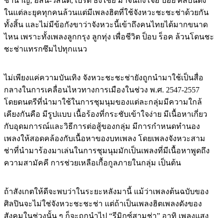
ชำนาญ, อัสนี-วสันต์, เบิร์ด ธงไชย มาจนถึงโจอี้ บอย ศิลปินดัง
ในแต่ละยุคทุกคนล้วนแต่มีเพลงฮิตที่ใช้จังหวะชะชะช่าด้วยกัน
ทั้งสิ้น และไม่มีข้อกังขาว่าจังหวะนี้เข้าถึงคนไทยได้มากขนาด
ไหน เพราะทั้งเพลงลูกกรุง ลูกทุ่ง เพื่อชีวิต ป็อบ ร็อค ล้วนโดนชะ
ชะช่าแทรกซึมไปทุกแนว
ไม่เพียงแค่ความบันเทิง จังหวะชะชะช่ายังถูกนำมาใช้เป็นสื่อ
กลางในการเคลื่อนไหวทางการเมืองในช่วง พ.ศ. 2547-2557
โดยดนตรีที่นำมาใช้ในการชุมนุมของแต่ละกลุ่มมีความใกล้
เคียงกันคือ มีรูปแบบ เนื้อร้องที่กระชับเข้าใจง่าย มีเนื้อหาเกี่ยว
กับอุดมการณ์และวิธีการต่อสู้ของกลุ่ม มีการกำหนดทำนอง
เพลงให้สอดคล้องกับเนื้อหาของบทเพลง โดยเพลงจังหวะสาม
ช่าที่นำมาร้องมาเล่นในการชุมนุมมักเป็นเพลงที่มีเนื้อหาพูดถึง
ความสามัคคี การช่วยเหลือเกื้อกูลภายในกลุ่ม เป็นต้น
ถ้าสังเกตให้ดีจะพบว่าในระยะหลังมานี้ แม้ว่าเพลงต้นฉบับของ
ศิลปินจะไม่ใช่จังหวะชะชะช่า แต่ถ้าเป็นเพลงฮิตเพลงดังของ
สังคมในช่วงนั้น ๆ ก็จะถูกนำไป “รีมิกซ์สามช่า” อาทิ เพลงแสง