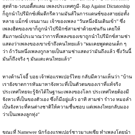
สุดท้าย-วงบอดี้สแลม เพลงประเทศกูมี- Rap Against Dictatorship
ก็ถูกนำไปรีมิกซ์เพิ่มดีกรีความมันส์ในการแดนซ์ของสายย่อทั้ง
หลาย แม็กซ์ เจนมานะ เจ้าของเพลง “วันหนึ่งฉันเดินเข้า” ซึ่ง
เพลงฮิตของเขาก็ถูกนำไปรีมิกซ์สามช่าด้วยเช่นกัน เคยให้
สัมภาษณ์ประมาณว่าการที่เพลงของเขาถูกนำไปรีมิกซ์สามช่า
แสดงว่าเพลงของเขาเข้าถึงคนไทยแล้ว “ผมเคยพูดตอนเด็ก ๆ
ว่า ถ้าวันหนึ่งเพลงกูกลายเป็นสามช่าแสดงว่ามันถึงแล้ว ซึ่งวันนี้
มันก็ถึงจริง ๆ มันแตะคนไทยแล้ว”
ทางด้านโจอี้ บอย เจ้าพ่อแรพเปอร์ไทย กลับมีความเห็นว่า "บ้าน
เรายังขาดการหันมาหาจังหวะที่เป็นตัวตนของเราที่แท้จริง
ประเทศไทยจะรู้จักได้ในฐานะเพลงของโลก ประเทศไทยต้องมี
จังหวะที่เป็นของตัวเอง ซึ่งก็มีอยู่แล้ว อาทิ สามช่า รำวง หมอลำ
เป็นจังหวะที่คนต่างชาติให้ความชื่นชอบ แต่เพลงไทยกลับมอง
ว่าเป็นเพลงลูกทุ่ง"
ขณะที่ Namewee นักร้องแรพเปอร์ชาวมาเลเซีย ทำเพลงโดยนำ