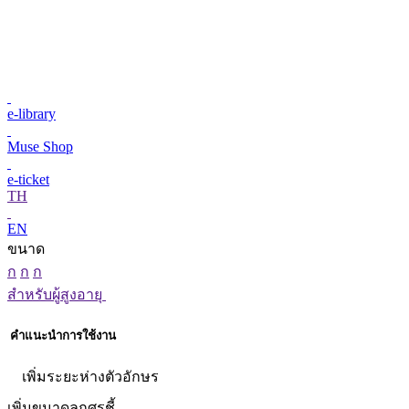
e-library
Muse Shop
e-ticket
TH
EN
ขนาด
ก
ก
ก
สำหรับผู้สูงอายุ
คำแนะนำการใช้งาน
เพิ่มระยะห่างตัวอักษร
เพิ่มขนาดลูกศรชี้