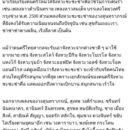
มาเรียบเรียงดนตรีใหม่ใส่จังหวะชะชะช่าเพื่อใช้ในการเต้นรำ
เช่น เพลงลาวดำเนินทราย เพลงลาวสมเด็จ บรรเลงโดยวงศรี
กรุงช่วง พ.ศ. 2500 ส่วนเพลงจังหวะชะชะช่าของวงสุนทราภรณ์
ที่ยังคงได้รับความนิยมจนจนถึงปัจจุบัน เช่น สุขกันเถอะเรา,
ช่าช่าช่าพาเพลิน, เริงลีลาศ เป็นต้น
แม้ว่าดนตรีไทยสากลจะรับเอาจังหวะจากต่างชาติ ๆ มาใช้
มากมาย เช่น จังหวะสโลว์ จังหวะบีกิน จังหวะโบเรโล จังหวะ
แทงโก้ จังหวะรุมบ้า จังหวะออฟบิท จังหวะวอลซ์ จังหวะร็อค
แอนด์โรล แต่ดูเหมือนว่าจังหวะชะชะช่า จะเข้ากับจริตคนไทย
ส่วนใหญ่ที่รักสนุกมากที่สุด เพราะเอกลักษณ์ของดนตรีจังหวะ
ชะชะช่าคือ แสดงออกถึงความเบิกบาน สนุกสนาน เร้าใจ
นอกจากเพลงของวงสุนทราภรณ์, สุเทพ วงศ์กำแหง, ชรินทร์
นันทนาคร, ธานินทร์ อินทรเทพ, สุรพล สมบัติเจริญ, ชาย เมือง
สิงห์, สายัณห์ สัญญา, ยอดรัก สลักใจ, พุ่มพวง ดวงจันทร์ ขยับ
ไล่เรียงตามยุคมาอีก เช่น วงคาราบาว, พงษ์เทพ กระโดน