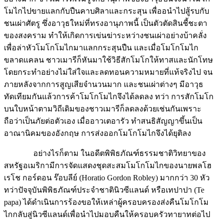
โมไกไปขายแลกกับปืนคาบศิลาและกระสุน เพื่ออนำไปสู้รบกับ
ชนเผ่าศัตรู ซึ่งอาวุธใหม่ที่ทรงอานุภาพนี้ เป็นตัวตัดสินชี้ชะตา
ของสงคราม ทำให้เกิดการเข่นฆ่าระหว่างชนเผ่าอย่างบ้าคลั่ง
เพื่อล่าหัวโมโกโมไกมาแลกกระสุนปืน และเมื่อโมโกโมไก
ขลาดแคลน ชาวเมารีก็หันมาใช้วิธีสักโมโกให้ทาสและนักโทษ
โดยกระทำอย่างไม่ใส่ใจและลดทอนความหมายที่แท้จริงไป จน
ภายหลังจากการสูญเสียจำนวนมาก และชนเผ่าต่างๆ มีอาวุธ
ทัดเทียมกันแล้วการค้าโมโกโมไกจึงได้ลดลง ทว่า การสักโมโก
บนใบหน้าตามวิถีเดิมของชาวเมารีก็ลดลงด้วยเช่นกันเพราะ
ถือว่าเป็นภัยต่อตัวเอง เมื่ออาวเตอารัว ทำสนธิสัญญาขึ้นเป็น
อาณานิคมของอังกฤษ การส่งออกโมโกโมไกจึงได้ยุติลง
อย่างไรก็ตาม ในอดีตพิพิธภัณฑ์ธรรมชาติวิทยาของ
สหรัฐอเมริกามีการจัดแสดงชุดสะสมโมโกโมไกของนายพลโฮ
เรโช กอร์ดอน ร๊อบลีย์ (Horatio Gordon Robley) มากกว่า 30 หัว
ทว่าปัจจุบันพิพิธภัณฑ์ประจำชาตินิวซีแลนด์ หรือเทปาปา (Te
papa) ได้ดำเนินการร้องขอให้เหล่าผู้ครอบครองส่งคืนโมโกโม
ไกกลับสู่นิวซีแลนด์เพื่อนำไปมอบคืนให้ครอบครัวทายาทต่อไป