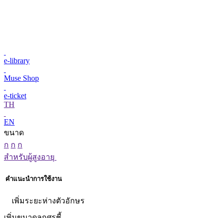
e-library
Muse Shop
e-ticket
TH
EN
ขนาด
ก
ก
ก
สำหรับผู้สูงอายุ
คำแนะนำการใช้งาน
เพิ่มระยะห่างตัวอักษร
เพิ่มขนาดลูกศรชี้