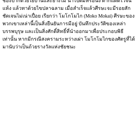
ช่องปากด้วยใยป่านและยางไม้ นำไปต้มหรือนึ่ง ตากแดดไว้จน
แห้ง แล้วทาด้วยไขปลาฉลาม เมื่อสำเร็จแล้วศีรษะจะมีรอยสัก
ชัดเจนไม่เน่าเปื่อย เรียกว่า โมโกโมไก (Moko Mokai) ศีรษะของ
พวกเขาเหล่านี้เป็นสิ่งยืนยันการมีอยู่ บันทึกประวัติของเหล่า
บรรพบุรุษ และเป็นสิ่งศักดิ์สิทธิ์ที่นำออกมาเพื่อประกอบพิธี
เท่านั้น หากมีกรณีสงครามระหว่างเผ่า โมโกโมไกของศัตรูที่ได้
มานับว่าเป็นถ้วยรางวัลแห่งชัยชนะ