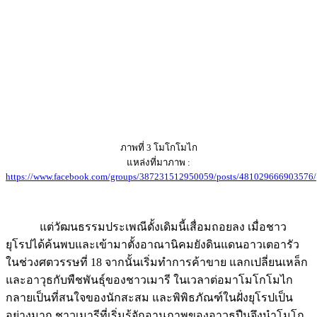
ภาพที่ 3 โมโกโมไก
แหล่งที่มาภาพ :
https://www.facebook.com/groups/387231512950059/posts/481029666903576/
แต่วัฒนธรรมประเพณีดั้งเดิมนี้เสื่อมถอยลง เมื่อชาว
ยุโรปได้ค้นพบและเข้ามาตั้งอาณานิคมยังดินแดนอาวเตอารัว
ในช่วงศตวรรษที่ 18 จากนั้นเริ่มทำการค้าขาย แลกเปลี่ยนเหล็ก
และอาวุธกับพืชพันธุ์ของชาวเมารี ในเวลาต่อมาโมโกโมไก
กลายเป็นที่สนใจของนักสะสม และพิพิธภัณฑ์ในฝั่งยุโรปเป็น
อย่างมาก ชาวเมารีที่เริ่มรู้จักอานุภาพของอาวุธปืนจึงนำโมโก