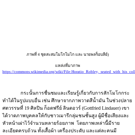
ภาพที่ 4 ชุดสะสมโมโกโมไก และ นายพลร็อบลีย์)
แหล่งที่มาภาพ
https://commons.wikimedia.org/wiki/File:Horatio_Robley,_seated_with_his_c
กระนั้นการชื่นชมและเรียนรู้เกี่ยวกับการสักโมโกกระ
ทำได้ในรูปแบบอื่น เช่น ศึกษาจากภาพวาดสีน้ำมัน ในช่วงปลาย
ศตวรรษที่ 19 ศิลปิน ก็อดฟรีย์ ลินดอวร์ (Gottfried Lindauer) เขา
ได้วาดภาพบุคคลให้กับชาวเมารีกลุ่มชนชั้นสูง ผู้มีชื่อเสียงและ
หัวหน้าเผ่าไว้จำนวนหลายร้อยภาพ โดยภาพเหล่านี้มีราย
ละเอียดครบถ้วน ทั้งเสื้อผ้า เครื่องประดับ และแต่ละคนมี