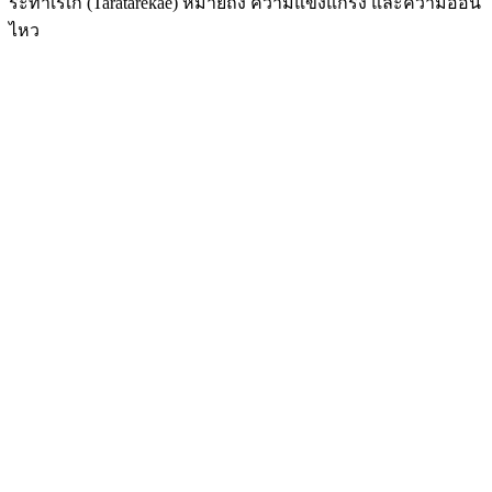
ระทาเรเก (Taratarekae) หมายถึง ความแข็งแกร่ง และความอ่อน
ไหว