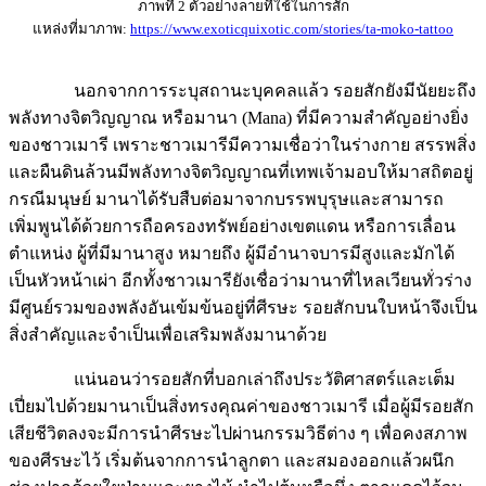
ภาพที่ 2 ตัวอย่างลายที่ใช้ในการสัก
แหล่งที่มาภาพ:
https://www.exoticquixotic.com/stories/ta-moko-tattoo
นอกจากการระบุสถานะบุคคลแล้ว รอยสักยังมีนัยยะถึง
พลังทางจิตวิญญาณ หรือมานา (Mana) ที่มีความสำคัญอย่างยิ่ง
ของชาวเมารี เพราะชาวเมารีมีความเชื่อว่าในร่างกาย สรรพสิ่ง
และผืนดินล้วนมีพลังทางจิตวิญญาณที่เทพเจ้ามอบให้มาสถิตอยู่
กรณีมนุษย์ มานาได้รับสืบต่อมาจากบรรพบุรุษและสามารถ
เพิ่มพูนได้ด้วยการถือครองทรัพย์อย่างเขตแดน หรือการเลื่อน
ตำแหน่ง ผู้ที่มีมานาสูง หมายถึง ผู้มีอำนาจบารมีสูงและมักได้
เป็นหัวหน้าเผ่า อีกทั้งชาวเมารียังเชื่อว่ามานาที่ไหลเวียนทั่วร่าง
มีศูนย์รวมของพลังอันเข้มข้นอยู่ที่ศีรษะ รอยสักบนใบหน้าจึงเป็น
สิ่งสำคัญและจำเป็นเพื่อเสริมพลังมานาด้วย
แน่นอนว่ารอยสักที่บอกเล่าถึงประวัติศาสตร์และเต็ม
เปี่ยมไปด้วยมานาเป็นสิ่งทรงคุณค่าของชาวเมารี เมื่อผู้มีรอยสัก
เสียชีวิตลงจะมีการนำศีรษะไปผ่านกรรมวิธีต่าง ๆ เพื่อคงสภาพ
ของศีรษะไว้ เริ่มต้นจากการนำลูกตา และสมองออกแล้วผนึก