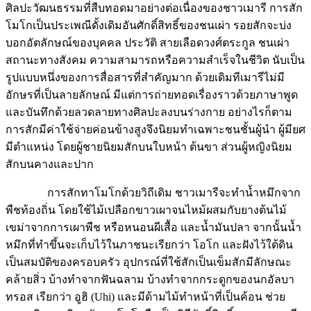
ศิลปะวัฒนธรรมที่สืบทอดมาอย่างต่อเนื่องของชาวเมารี การสัก
โมโกเป็นประเพณีดั้งเดิมอันศักดิ์สิทธิ์ของชนเผ่า รอยสักจะบ่ง
บอกอัตลักษณ์ของบุคคล ประวัติ สายเลือดวงศ์ตระกูล ชนเผ่า
สถานะทางสังคม ความสามารถหรือความสำเร็จในชีวิต นับเป็น
รูปแบบหนึ่งของการสื่อสารที่สำคัญมาก ด้วยเดิมทีเมารีไม่มี
อักษรที่เป็นลายลักษณ์ มีแต่การถ่ายทอดเรื่องราวด้วยภาษาพูด
และบันทึกด้วยลวดลายทางศิลปะลงบนร่างกาย อย่างไรก็ตาม
การสักมีค่าใช้จ่ายค่อนข้างสูงจึงนิยมทำเฉพาะชนชั้นผู้นำ ผู้มียศ
มีตำแหน่ง โดยผู้ชายนิยมสักบนใบหน้า ต้นขา ส่วนผู้หญิงนิยม
สักบนคางและปาก
การสักทาโมโกด้วยวิถีเดิม ชาวเมารีจะทำน้ำหมึกจาก
พืชท้องถิ่น โดยใช้ไม้เปลือกขาวเผาจนไหม้ผสมกับยางต้นไม้
เขม่าจากการเผาพืช หรือหนอนผีเสื้อ และน้ำมันปลา จากนั้นน้ำ
หมึกที่ทำขึ้นจะเก็บไว้ในภาชนะเรียกว่า โอโก และฝังไว้ใต้ดิน
เป็นสมบัติของครอบครัว อุปกรณ์ที่ใช้สักเป็นเข็มสักมีลักษณะ
คล้ายสิ่ว บ้างทำจากฟันฉลาม บ้างทำจากกระดูกของนกอัลบา
ทรอส เรียกว่า อูฮิ (Uhi) และมีด้ามไม้ทำหน้าที่เป็นค้อน ช่วย