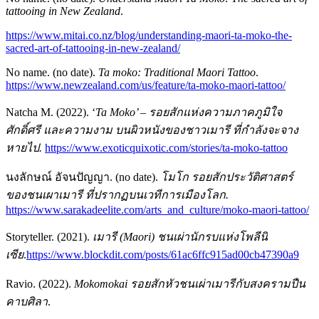
tattooing in New Zealand
.
https://www.mitai.co.nz/blog/understanding-maori-ta-moko-the-
sacred-art-of-tattooing-in-new-zealand/
No name. (no date).
Ta moko: Traditional Maori Tattoo
.
https://www.newzealand.com/us/feature/ta-moko-maori-tattoo/
Natcha M. (2022). ‘
Ta Moko’ – รอยสักแห่งความภาคภูมิใจ
ศักดิ์ศรี และความงาม บนผิวหนังของชาวเมารี ที่กำลังจะจาง
หายไป.
https://www.exoticquixotic.com/stories/ta-moko-tattoo
นงลักษณ์ อัจนปัญญา. (no date).
โมโก รอยสักประวัติศาสตร์
ของชนเผาเมารี ที่ปรากฏบนเวทีการเมืองโลก.
https://www.sarakadeelite.com/arts_and_culture/moko-maori-tattoo/
Storyteller. (2021).
เมารี (
Maori) ชนเผ่านักรบแห่งโพลีนิ
เซีย
.
https://www.blockdit.com/posts/61ac6ffc915ad00cb47390a9
Ravio. (2022).
Mokomokai รอยสักหัวชนเผ่าเมารีกับสงครามปืน
คาบศิลา
.