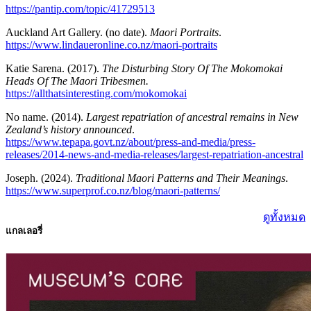
https://pantip.com/topic/41729513
Auckland Art Gallery. (no date).
Maori Portraits
.
https://www.lindaueronline.co.nz/maori-portraits
Katie Sarena. (2017).
The Disturbing Story Of The Mokomokai
Heads Of The Maori Tribesmen.
https://allthatsinteresting.com/mokomokai
No name. (2014).
Largest repatriation of ancestral remains in New
Zealand’s history announced
.
https://www.tepapa.govt.nz/about/press-and-media/press-
releases/2014-news-and-media-releases/largest-repatriation-ancestral
Joseph. (2024).
Traditional Maori Patterns and Their Meanings
.
https://www.superprof.co.nz/blog/maori-patterns/
ดูทั้งหมด
แกลเลอรี่