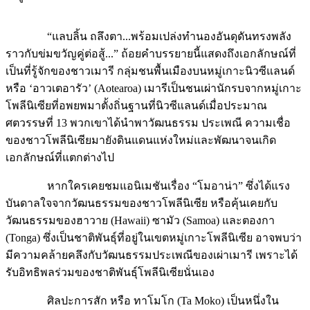
“แลบลิ้น ถลึงตา...พร้อมเปล่งทำนองอันดุดันทรงพลัง
ราวกับข่มขวัญคู่ต่อสู้...” ถ้อยคำบรรยายนี้แสดงถึงเอกลักษณ์ที่
เป็นที่รู้จักของชาวเมารี กลุ่มชนพื้นเมืองบนหมู่เกาะนิวซีแลนด์
หรือ ‘อาวเตอารัว’ (Aotearoa) เมารีเป็นชนเผ่านักรบจากหมู่เกาะ
โพลีนิเซียที่อพยพมาตั้งถิ่นฐานที่นิวซีแลนด์เมื่อประมาณ
ศตวรรษที่ 13 พวกเขาได้นำพาวัฒนธรรม ประเพณี ความเชื่อ
ของชาวโพลีนิเซียมายังดินแดนแห่งใหม่และพัฒนาจนเกิด
เอกลักษณ์ที่แตกต่างไป
หากใครเคยชมแอนิเมชันเรื่อง “โมอาน่า” ซึ่งได้แรง
บันดาลใจจากวัฒนธรรมของชาวโพลีนิเซีย หรือคุ้นเคยกับ
วัฒนธรรมของฮาวาย (Hawaii) ซามัว (Samoa) และตองกา
(Tonga) ซึ่งเป็นชาติพันธุ์ที่อยู่ในเขตหมู่เกาะโพลีนิเซีย อาจพบว่า
มีความคล้ายคลึงกับวัฒนธรรมประเพณีของเผ่าเมารี เพราะได้
รับอิทธิพลร่วมของชาติพันธุ์โพลีนิเซียนั่นเอง
ศิลปะการสัก หรือ ทาโมโก (Ta Moko) เป็นหนึ่งใน