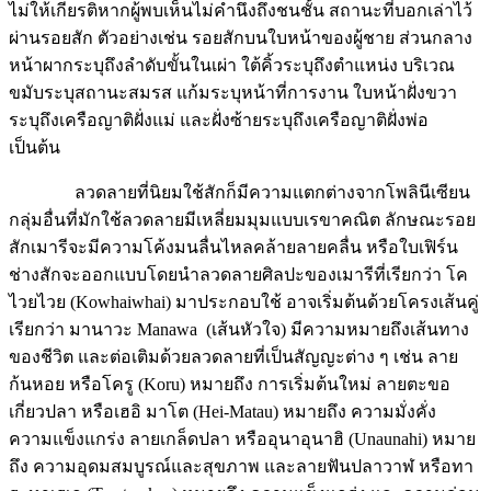
ไม่ให้เกียรติหากผู้พบเห็นไม่คำนึงถึงชนชั้น สถานะที่บอกเล่าไว้
ผ่านรอยสัก ตัวอย่างเช่น รอยสักบนใบหน้าของผู้ชาย ส่วนกลาง
หน้าผากระบุถึงลำดับขั้นในเผ่า ใต้คิ้วระบุถึงตำแหน่ง บริเวณ
ขมับระบุสถานะสมรส แก้มระบุหน้าที่การงาน ใบหน้าฝั่งขวา
ระบุถึงเครือญาติฝั่งแม่ และฝั่งซ้ายระบุถึงเครือญาติฝั่งพ่อ
เป็นต้น
ลวดลายที่นิยมใช้สักก็มีความแตกต่างจากโพลินีเซียน
กลุ่มอื่นที่มักใช้ลวดลายมีเหลี่ยมมุมแบบเรขาคณิต ลักษณะรอย
สักเมารีจะมีความโค้งมนลื่นไหลคล้ายลายคลื่น หรือใบเฟิร์น
ช่างสักจะออกแบบโดยนำลวดลายศิลปะของเมารีที่เรียกว่า โค
ไวยไวย (Kowhaiwhai) มาประกอบใช้ อาจเริ่มต้นด้วยโครงเส้นคู่
เรียกว่า มานาวะ Manawa (เส้นหัวใจ) มีความหมายถึงเส้นทาง
ของชีวิต และต่อเติมด้วยลวดลายที่เป็นสัญญะต่าง ๆ เช่น ลาย
ก้นหอย หรือโครู (Koru) หมายถึง การเริ่มต้นใหม่ ลายตะขอ
เกี่ยวปลา หรือเฮอิ มาโต (Hei-Matau) หมายถึง ความมั่งคั่ง
ความแข็งแกร่ง ลายเกล็ดปลา หรืออุนาอุนาฮิ (Unaunahi) หมาย
ถึง ความอุดมสมบูรณ์และสุขภาพ และลายฟันปลาวาฬ หรือทา