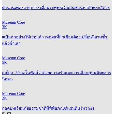
ตำนานเพลงสาธุการ: เมื่อพระพุทธเจ้าเล่นซ่อนหากับพระอิศวร
Museum Core
3K
#เป็นทุกอย่างให้เธอแล้ว เหตุผลที่มิวเซียมต้องเปลี่ยนนิยามซ้ำ
แล้วซ้ำเล่า
Museum Core
5K
เกย์ยุค ’80s มโนทัศน์ว่าด้วยความรักและการเลือกคู่บนนิตยสาร
นีออน
Museum Core
2K
ถอดบทเรียนภัยธรรมชาติที่พิพิธภัณฑ์แผ่นดินไหว 921
01
03