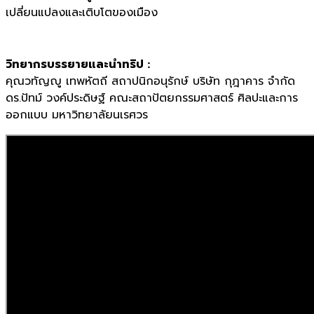
เปลี่ยนแปลงและเติบโตของเมือง
วิทยากรบรรยายและนำทริป :
คุณวทัญญู เทพหัตถี สถาปนิกอนุรักษ์ บริษัท กุฎาคาร จำกัด
ดร.ปัทม์ วงค์ประดิษฐ์ คณะสถาปัตยกรรมศาสตร์ ศิลปะและการ
ออกแบบ มหาวิทยาลัยนเรศวร