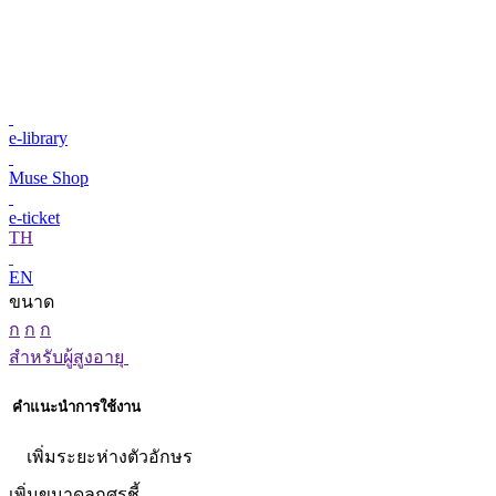
e-library
Muse Shop
e-ticket
TH
EN
ขนาด
ก
ก
ก
สำหรับผู้สูงอายุ
คำแนะนำการใช้งาน
เพิ่มระยะห่างตัวอักษร
เพิ่มขนาดลูกศรชี้