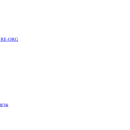
บบ RE-ORG
สยาม