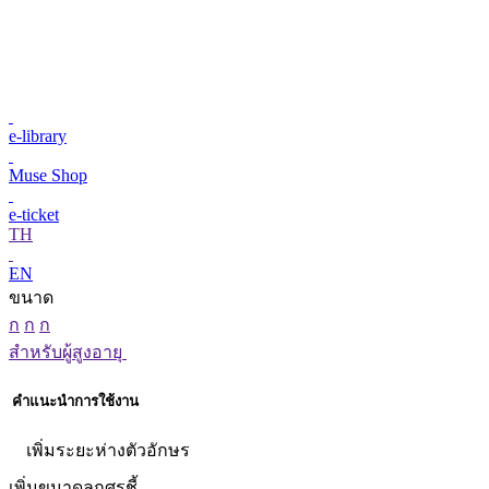
e-library
Muse Shop
e-ticket
TH
EN
ขนาด
ก
ก
ก
สำหรับผู้สูงอายุ
คำแนะนำการใช้งาน
เพิ่มระยะห่างตัวอักษร
เพิ่มขนาดลูกศรชี้