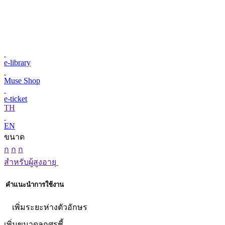
e-library
Muse Shop
e-ticket
TH
EN
ขนาด
ก
ก
ก
สำหรับผู้สูงอายุ
คำแนะนำการใช้งาน
เพิ่มระยะห่างตัวอักษร
เพิ่มขนาดลูกศรชี้