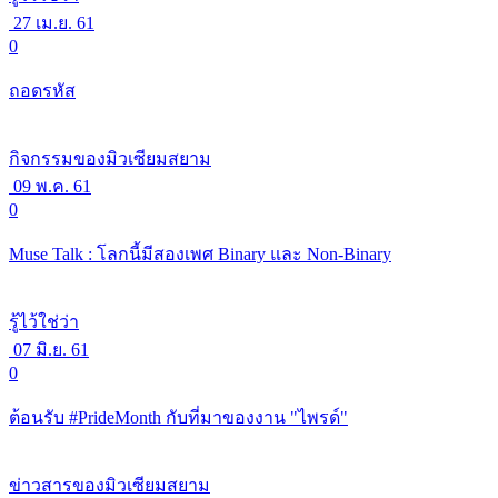
27 เม.ย. 61
0
ถอดรหัส
กิจกรรมของมิวเซียมสยาม
09 พ.ค. 61
0
Muse Talk : โลกนี้มีสองเพศ Binary และ Non-Binary
รู้ไว้ใช่ว่า
07 มิ.ย. 61
0
ต้อนรับ #PrideMonth กับที่มาของงาน "ไพรด์"
ข่าวสารของมิวเซียมสยาม