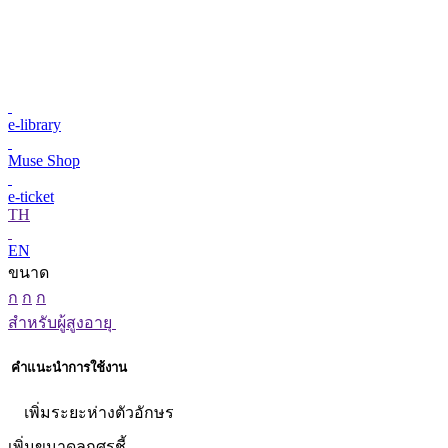
e-library
Muse Shop
e-ticket
TH
EN
ขนาด
ก
ก
ก
สำหรับผู้สูงอายุ
คำแนะนำการใช้งาน
เพิ่มระยะห่างตัวอักษร
เพิ่มขนาดลูกศรชี้