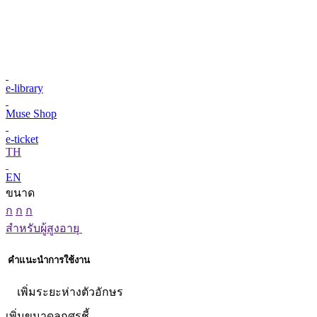
e-library
Muse Shop
e-ticket
TH
EN
ขนาด
ก
ก
ก
สำหรับผู้สูงอายุ
คำแนะนำการใช้งาน
เพิ่มระยะห่างตัวอักษร
เพิ่มขนาดลูกศรชี้