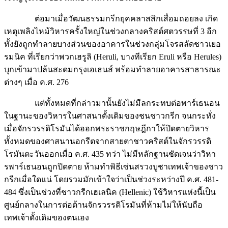
ต่อมาเมื่อวัฒนธรรมกรีกยุคคลาสสิกเสื่อมถอยลง เกิด
เหตุเพลิงไหม้วิหารครั้งใหญ่ในช่วงกลางคริสต์ศตวรรษที่ 3 อีก
ทั้งยังถูกทำลายบางส่วนของอาคารในช่วงกลุ่มโจรสลัดชาวเยอ
รมนิค ที่เรียกว่าพวกเฮรูลิ (Heruli, บางทีเรียก Eruli หรือ Herules)
บุกเข้ามาปล้นสะดมกรุงเอเธนส์ พร้อมทำลายอาคารสาธารณะ
ต่างๆ เมื่อ ค.ศ. 276
แต่ทั้งหมดที่กล่าวมานั้นยังไม่มีลกระทบต่อพาร์เธนอน
ในฐานะของวิหารในศาสนาดั้งเดิมของชนชาวกรีก จนกระทั่ง
เมื่อจักรวรรดิโรมันได้ออกพระราชกฤษฎีกาให้ปิดตายวิหาร
ทั้งหมดของศาสนานอกรีตจากสายตาชาวคริสต์ในจักรวรรดิ
โรมันตะวันออกเมื่อ ค.ศ. 435 ทว่า ไม่มีหลักฐานชัดเจนว่าวิหา
รพาร์เธนอนถูกปิดตาย ห้ามทำพิธีเซ่นสรวงบูชาเทพเจ้าของชาว
กรีกเมื่อใดแน่ โดยรวมมักเข้าใจว่าเป็นช่วงระหว่างปี ค.ศ. 481-
484 ซึ่งเป็นช่วงที่ชาวกรีกเฮเลนิค (Hellenic) ใช้วิหารแห่งนี้เป็น
ศูนย์กลางในการต่อต้านจักรวรรดิโรมันที่ห้ามไม่ให้นับถือ
เทพเจ้าดั้งเดิมของตนเอง