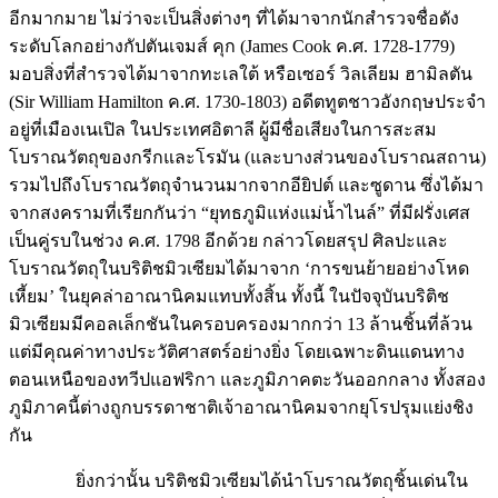
อีกมากมาย ไม่ว่าจะเป็นสิ่งต่างๆ ที่ได้มาจากนักสำรวจชื่อดัง
ระดับโลกอย่างกัปตันเจมส์ คุก (James Cook ค.ศ. 1728-1779)
มอบสิ่งที่สำรวจได้มาจากทะเลใต้ หรือเซอร์ วิลเลียม ฮามิลตัน
(Sir William Hamilton ค.ศ. 1730-1803) อดีตทูตชาวอังกฤษประจำ
อยู่ที่เมืองเนเปิล ในประเทศอิตาลี ผู้มีชื่อเสียงในการสะสม
โบราณวัตถุของกรีกและโรมัน (และบางส่วนของโบราณสถาน)
รวมไปถึงโบราณวัตถุจำนวนมากจากอียิปต์ และซูดาน ซึ่งได้มา
จากสงครามที่เรียกกันว่า “ยุทธภูมิแห่งแม่น้ำไนล์” ที่มีฝรั่งเศส
เป็นคู่รบในช่วง ค.ศ. 1798 อีกด้วย กล่าวโดยสรุป ศิลปะและ
โบราณวัตถุในบริติชมิวเซียมได้มาจาก ‘การขนย้ายอย่างโหด
เหี้ยม’ ในยุคล่าอาณานิคมแทบทั้งสิ้น ทั้งนี้ ในปัจจุบันบริติช
มิวเซียมมีคอลเล็กชันในครอบครองมากกว่า 13 ล้านชิ้นที่ล้วน
แต่มีคุณค่าทางประวัติศาสตร์อย่างยิ่ง โดยเฉพาะดินแดนทาง
ตอนเหนือของทวีปแอฟริกา และภูมิภาคตะวันออกกลาง ทั้งสอง
ภูมิภาคนี้ต่างถูกบรรดาชาติเจ้าอาณานิคมจากยุโรปรุมแย่งชิง
กัน
ยิ่งกว่านั้น บริติชมิวเซียมได้นำโบราณวัตถุชิ้นเด่นใน