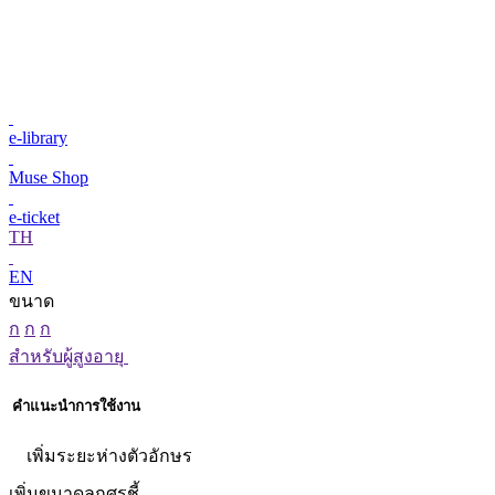
e-library
Muse Shop
e-ticket
TH
EN
ขนาด
ก
ก
ก
สำหรับผู้สูงอายุ
คำแนะนำการใช้งาน
เพิ่มระยะห่างตัวอักษร
เพิ่มขนาดลูกศรชี้