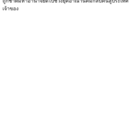
ถูกชาติมหาอำนาจยึดไปช่วงยุคอาณานิคมกลับคืนสู่ประเทศ
เจ้าของ