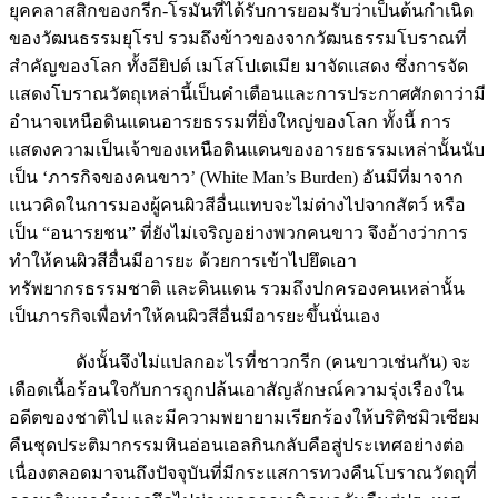
ยุคคลาสสิกของกรีก-โรมันที่ได้รับการยอมรับว่าเป็นต้นกำเนิด
ของวัฒนธรรมยุโรป รวมถึงข้าวของจากวัฒนธรรมโบราณที่
สำคัญของโลก ทั้งอียิปต์ เมโสโปเตเมีย มาจัดแสดง ซึ่งการจัด
แสดงโบราณวัตถุเหล่านี้เป็นคำเตือนและการประกาศศักดาว่ามี
อำนาจเหนือดินแดนอารยธรรมที่ยิ่งใหญ่ของโลก ทั้งนี้ การ
แสดงความเป็นเจ้าของเหนือดินแดนของอารยธรรมเหล่านั้นนับ
เป็น ‘ภารกิจของคนขาว’ (White Man’s Burden) อันมีที่มาจาก
แนวคิดในการมองผู้คนผิวสีอื่นแทบจะไม่ต่างไปจากสัตว์ หรือ
เป็น “อนารยชน” ที่ยังไม่เจริญอย่างพวกคนขาว จึงอ้างว่าการ
ทำให้คนผิวสีอื่นมีอารยะ ด้วยการเข้าไปยึดเอา
ทรัพยากรธรรมชาติ และดินแดน รวมถึงปกครองคนเหล่านั้น
เป็นภารกิจเพื่อทำให้คนผิวสีอื่นมีอารยะขึ้นนั่นเอง
ดังนั้นจึงไม่แปลกอะไรที่ชาวกรีก (คนขาวเช่นกัน) จะ
เดือดเนื้อร้อนใจกับการถูกปล้นเอาสัญลักษณ์ความรุ่งเรืองใน
อดีตของชาติไป และมีความพยายามเรียกร้องให้บริติชมิวเซียม
คืนชุดประติมากรรมหินอ่อนเอลกินกลับคือสู่ประเทศอย่างต่อ
เนื่องตลอดมาจนถึงปัจจุบันที่มีกระแสการทวงคืนโบราณวัตถุที่