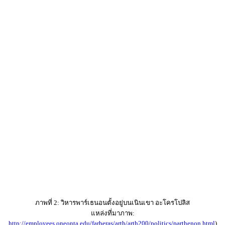
ภาพที่ 2: วิหารพาร์เธนอนตั้งอยู่บนเนินเขา อะโครโปลิส
แหล่งที่มาภาพ:
http://employees.oneonta.edu/farberas/arth/arth200/politics/parthenon.html
)