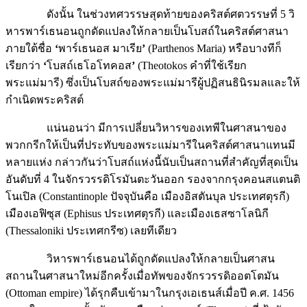
ดังนั้น ในช่วงทศวรรษสุดท้ายของคริสต์ศตวรรษที่ 5 วิ
หารพาร์เธนอนถูกดัดแปลงให้กลายเป็นโบสถ์ในคริสต์ศาสนา
ภายใต้ชื่อ
‘
พาร์เธนอส มาเรีย
’
(Parthenos Maria) หรือบางทีก็
เรียกว่า
‘
โบสถ์เธโอโทคอส
’
(Theotokos คำที่ใช้เรียก
พระแม่มารี) ซึ่งเป็นโบสถ์ของพระแม่มารีผู้ปฏิสนธินิรมลและให้
กำเนิดพระคริสต์
แน่นอนว่า มีการเปลี่ยนวิหารของเทพีในศาสนาของ
พวกกรีกให้เป็นที่ประทับของพระแม่มารีในคริสต์ศาสนาแทนมี
หลายแห่ง กล่าวกันว่าโบสถ์แห่งนี้นับเป็นสถานที่สำคัญที่สุดเป็น
อันดับที่ 4 ในจักรวรรดิโรมันตะวันออก รองจากกรุงคอนสแตนติ
โนเปิล (Constantinople ปัจจุบันคือ เมืองอิสตันบุล ประเทศตุรกี)
เมืองเอฟิซุส (Ephisus ประเทศตุรกี) และเมืองเธสซาโลนิกี
(Thessaloniki ประเทศกรีซ) เลยทีเดียว
วิหารพาร์เธนอนได้ถูกดัดแปลงให้กลายเป็นศาสน
สถานในศาสนาใหม่อีกครั้งเมื่อทัพของจักรวรรดิออตโตมัน
(Ottoman empire) ได้รุกคืบเข้ามาในกรุงเอเธนส์เมื่อปี ค.ศ. 1456