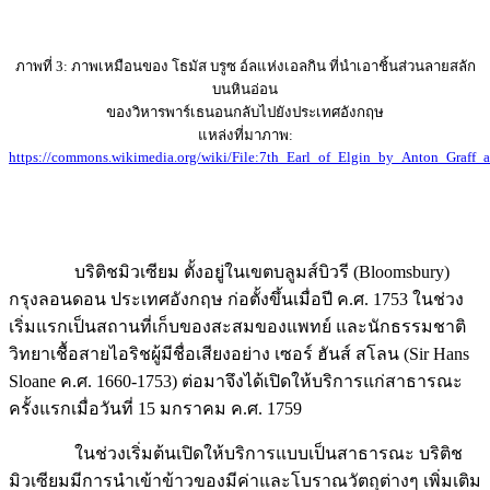
ภาพที่ 3: ภาพเหมือนของ โธมัส บรูซ อ์ลแห่งเอลกิน ที่นำเอาชิ้นส่วนลายสลัก
บนหินอ่อน
ของวิหารพาร์เธนอนกลับไปยังประเทศอังกฤษ
แหล่งที่มาภาพ:
https://commons.wikimedia.org/wiki/File:7th_Earl_of_Elgin_by_Anton_Graff_
บริติชมิวเซียม ตั้งอยู่ในเขตบลูมส์บิวรี (Bloomsbury)
กรุงลอนดอน ประเทศอังกฤษ ก่อตั้งขึ้นเมื่อปี ค.ศ. 1753 ในช่วง
เริ่มแรกเป็นสถานที่เก็บของสะสมของแพทย์ และนักธรรมชาติ
วิทยาเชื้อสายไอริชผู้มีชื่อเสียงอย่าง เซอร์ ฮันส์ สโลน (Sir Hans
Sloane ค.ศ. 1660-1753) ต่อมาจึงได้เปิดให้บริการแก่สาธารณะ
ครั้งแรกเมื่อวันที่ 15 มกราคม ค.ศ. 1759
ในช่วงเริ่มต้นเปิดให้บริการแบบเป็นสาธารณะ บริติช
มิวเซียมมีการนำเข้าข้าวของมีค่าและโบราณวัตถุต่างๆ เพิ่มเติม