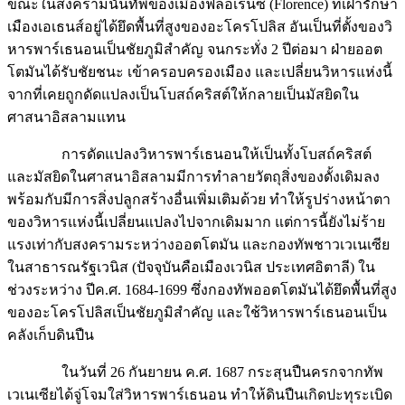
ขณะในสงครามนั้นทัพของเมืองฟลอเรนซ์ (Florence) ที่เฝ้ารักษา
เมืองเอเธนส์อยู่ได้ยึดพื้นที่สูงของอะโครโปลิส อันเป็นที่ตั้งของวิ
หารพาร์เธนอนเป็นชัยภูมิสำคัญ จนกระทั่ง 2 ปีต่อมา ฝ่ายออต
โตมันได้รับชัยชนะ เข้าครอบครองเมือง และเปลี่ยนวิหารแห่งนี้
จากที่เคยถูกดัดแปลงเป็นโบสถ์คริสต์ให้กลายเป็นมัสยิดใน
ศาสนาอิสลามแทน
การดัดแปลงวิหารพาร์เธนอนให้เป็นทั้งโบสถ์คริสต์
และมัสยิดในศาสนาอิสลามมีการทำลายวัตถุสิ่งของดั้งเดิมลง
พร้อมกับมีการสิ่งปลูกสร้างอื่นเพิ่มเติมด้วย ทำให้รูปร่างหน้าตา
ของวิหารแห่งนี้เปลี่ยนแปลงไปจากเดิมมาก แต่การนี้ยังไม่ร้าย
แรงเท่ากับสงครามระหว่างออตโตมัน และกองทัพชาวเวเนเซีย
ในสาธารณรัฐเวนิส (ปัจจุบันคือเมืองเวนิส ประเทศอิตาลี) ใน
ช่วงระหว่าง ปีค.ศ. 1684-1699 ซึ่งกองทัพออตโตมันได้ยึดพื้นที่สูง
ของอะโครโปลิสเป็นชัยภูมิสำคัญ และใช้วิหารพาร์เธนอนเป็น
คลังเก็บดินปืน
ในวันที่ 26 กันยายน ค.ศ. 1687 กระสุนปืนครกจากทัพ
เวเนเซียได้จู่โจมใส่วิหารพาร์เธนอน ทำให้ดินปืนเกิดปะทุระเบิด