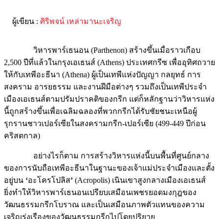
ผู้เขียน :
ศิริพจน์ เหล่ามานะเจริญ
วิหารพาร์เธนอน (Parthenon) สร้างขึ้นเมื่อราวเกือบ
2,500 ปีที่แล้วในกรุงเอเธนส์ (Athens) ประเทศกรีซ เพื่ออุทิศถวาย
ให้กับเทพีอะธีนา (Athena) ผู้เป็นเทพีแห่งปัญญา กลยุทธ์ การ
สงคราม อารยธรรม และงานฝีมือต่างๆ รวมถึงเป็นเทพีประจำ
เมืองเอเธนส์ตามปรัมปราคติของกรีก แต่ก็หลักฐานว่าวิหารแห่ง
นี้ถูกสร้างขึ้นเพื่อเฉลิมฉลองที่พวกกรีกได้รับชัยชนะเหนือผู้
รุกรานชาวเปอร์เซียในสงครามกรีก
-
เปอร์เซีย (499-449 ปีก่อน
คริสตกาล)
อย่างไรก็ตาม การสร้างวิหารแห่งนี้บนพื้นที่ศูนย์กลาง
ของการนับถือเทพีอะธีนาในฐานะของเจ้าแม่ประจำเมืองและตั้ง
อยู่บน
‘
อะโครโปลิส
’
(Acropolis) เนินเขาสูงกลางเมืองเอเธนส์
ยิ่งทำให้วิหารพาร์เธนอนเปรียบเสมือนเพชรยอดมงกุฎของ
วัฒนธรรมกรีกโบราณ และเป็นเสมือนภาพตัวแทนของความ
เจริญรุ่งเรืองของวัฒนธรรมกรีกไปโดยปริยาย