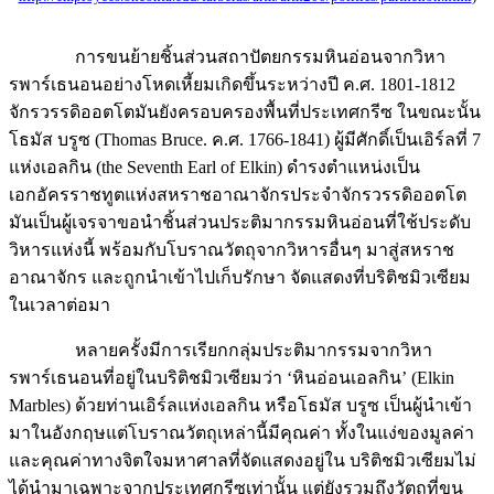
การขนย้ายชิ้นส่วนสถาปัตยกรรมหินอ่อนจากวิหา
รพาร์เธนอนอย่างโหดเหี้ยมเกิดขึ้นระหว่างปี ค.ศ. 1801-1812
จักรวรรดิออตโตมันยังครอบครองพื้นที่ประเทศกรีซ ในขณะนั้น
โธมัส บรูซ (Thomas Bruce. ค.ศ. 1766-1841) ผู้มีศักดิ์เป็นเอิร์ลที่ 7
แห่งเอลกิน (the Seventh Earl of Elkin) ดำรงตำแหน่งเป็น
เอกอัครราชทูตแห่งสหราชอาณาจักรประจำจักรวรรดิออตโต
มันเป็นผู้เจรจาขอนำชิ้นส่วนประติมากรรมหินอ่อนที่ใช้ประดับ
วิหารแห่งนี้ พร้อมกับโบราณวัตถุจากวิหารอื่นๆ มาสู่สหราช
อาณาจักร และถูกนำเข้าไปเก็บรักษา จัดแสดงที่บริติชมิวเซียม
ในเวลาต่อมา
หลายครั้งมีการเรียกกลุ่มประติมากรรมจากวิหา
รพาร์เธนอนที่อยู่ในบริติชมิวเซียมว่า ‘หินอ่อนเอลกิน’ (Elkin
Marbles) ด้วยท่านเอิร์ลแห่งเอลกิน หรือโธมัส บรูซ เป็นผู้นำเข้า
มาในอังกฤษแต่โบราณวัตถุเหล่านี้มีคุณค่า ทั้งในแง่ของมูลค่า
และคุณค่าทางจิตใจมหาศาลที่จัดแสดงอยู่ใน บริติชมิวเซียมไม่
ได้นำมาเฉพาะจากประเทศกรีซเท่านั้น แต่ยังรวมถึงวัตถุที่ขน