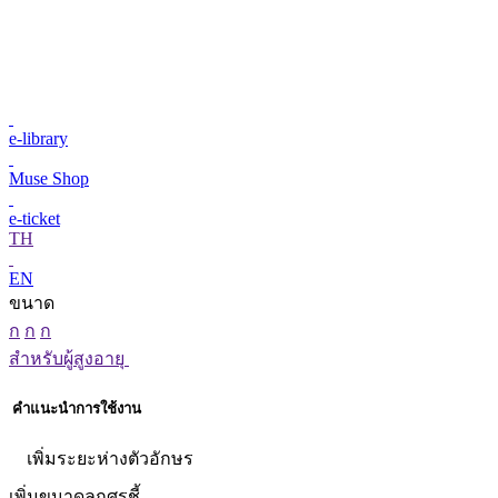
e-library
Muse Shop
e-ticket
TH
EN
ขนาด
ก
ก
ก
สำหรับผู้สูงอายุ
คำแนะนำการใช้งาน
เพิ่มระยะห่างตัวอักษร
เพิ่มขนาดลูกศรชี้