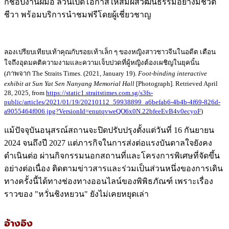
กช็อปงานฝีมือ ล้วนเปิดโอกาสให้สัมผัสวัฒนธรรมอย่างมีชีวิต
ชีวา พร้อมบริการนำชมฟรีโดยผู้เชี่ยวชาญ
ลองเปรียบเทียบเท้าคุณกับรอยเท้าเล็ก ๆ ของหญิงสาวชาวจีนในอดีต เตือน
ใจถึงอุดมคติความงามและความเจ็บปวดที่ผู้หญิงต้องเผชิญในยุคนั้น
(ภาพจาก The Straits Times. (2021, January 19).
Foot-binding interactive
exhibit at Sun Yat Sen Nanyang Memorial Hall
[Photograph]. Retrieved April
28, 2025, from
https://static1.straitstimes.com.sg/s3fs-
public/articles/2021/01/19/20210112_59938899_a6befab6-4b4b-4f69-826d-
a9055464f006.jpg?VersionId=enutqvweQO6x0N.22bfeeEvB4v0ecyoF
)
แม้ปัจจุบันอนุสรณ์สถานจะปิดปรับปรุงตั้งแต่วันที่ 16 กันยายน
2024 จนถึงปี 2027 แต่ภารกิจในการส่งต่อแรงบันดาลใจยังคง
ดำเนินต่อ ผ่านกิจกรรมนอกสถานที่และโครงการพิเศษที่จัดขึ้น
อย่างต่อเนื่อง ติดตามข่าวสารและร่วมเป็นส่วนหนึ่งของการเดิน
ทางครั้งนี้ได้ทางช่องทางออนไลน์ของพิพิธภัณฑ์ เพราะเรื่อง
ราวของ "หวั่นชิงหยวน" ยังไม่เคยหยุดเล่า
อ้างอิง