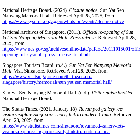
National Heritage Board. (2024).
Closure notice
. Sun Yat Sen
Nanyang Memorial Hall. Retrieved April 28, 2025, from
https://www.sysnmh.org.sg/en/whats-on/events/closure-notice
National Archives of Singapore. (2011).
Official re-opening of Sun
Yat Sen Nanyang Memorial Hall: Press release
. Retrieved April 28,
2025, from
https://www.nas.gov.sg/archivesonline/data/pdfdoc/20111015001/offic
opening_of_sysnmh_press_release_final.pdf
Singapore Tourism Board. (n.d.).
Sun Yat Sen Nanyang Memorial
Hall
. Visit Singapore. Retrieved April 28, 2025, from
https://www.visitsingapore.com/th_th/see-do-
singapore/history/memorials/sun-yat-sen-memorial-hall/
Sun Yat Sen Nanyang Memorial Hall. (n.d.).
Visitor guide booklet
.
National Heritage Board.
The Straits Times. (2021, January 18).
Revamped gallery lets
visitors explore Singapore's early link to modern China
. Retrieved
April 28, 2025, from
https://www.straitstimes.com/singapore/revamped-gallery-lets-
visitors-explore-singapores-early-link-to-modern-china