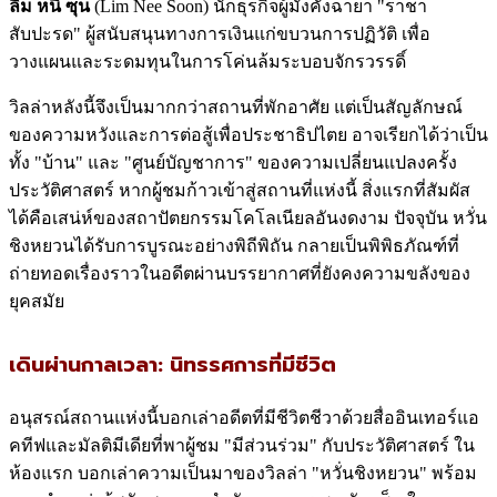
ลิ้ม หนี่ ซุน
(Lim Nee Soon) นักธุรกิจผู้มั่งคั่งฉายา "ราชา
สับปะรด" ผู้สนับสนุนทางการเงินแก่ขบวนการปฏิวัติ เพื่อ
วางแผนและระดมทุนในการโค่นล้มระบอบจักรวรรดิ์
วิลล่าหลังนี้จึงเป็นมากกว่าสถานที่พักอาศัย แต่เป็นสัญลักษณ์
ของความหวังและการต่อสู้เพื่อประชาธิปไตย อาจเรียกได้ว่าเป็น
ทั้ง "บ้าน" และ "ศูนย์บัญชาการ" ของความเปลี่ยนแปลงครั้ง
ประวัติศาสตร์ หากผู้ชมก้าวเข้าสู่สถานที่แห่งนี้ สิ่งแรกที่สัมผัส
ได้คือเสน่ห์ของสถาปัตยกรรมโคโลเนียลอันงดงาม ปัจจุบัน หวั่น
ชิงหยวนได้รับการบูรณะอย่างพิถีพิถัน กลายเป็นพิพิธภัณฑ์ที่
ถ่ายทอดเรื่องราวในอดีตผ่านบรรยากาศที่ยังคงความขลังของ
ยุคสมัย
เดินผ่านกาลเวลา: นิทรรศการที่มีชีวิต
อนุสรณ์สถานแห่งนี้บอกเล่าอดีตที่มีชีวิตชีวาด้วยสื่ออินเทอร์แอ
คทีฟและมัลติมีเดียที่พาผู้ชม "มีส่วนร่วม" กับประวัติศาสตร์ ใน
ห้องแรก บอกเล่าความเป็นมาของวิลล่า "หวั่นชิงหยวน" พร้อม