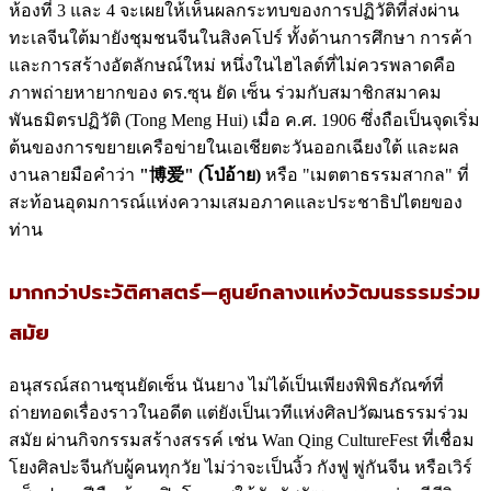
ห้องที่ 3 และ 4 จะเผยให้เห็นผลกระทบของการปฏิวัติที่ส่งผ่าน
ทะเลจีนใต้มายังชุมชนจีนในสิงคโปร์ ทั้งด้านการศึกษา การค้า
และการสร้างอัตลักษณ์ใหม่ หนึ่งในไฮไลต์ที่ไม่ควรพลาดคือ
ภาพถ่ายหายากของ ดร.ซุน ยัด เซ็น ร่วมกับสมาชิกสมาคม
พันธมิตรปฏิวัติ (Tong Meng Hui) เมื่อ ค.ศ. 1906 ซึ่งถือเป็นจุดเริ่ม
ต้นของการขยายเครือข่ายในเอเชียตะวันออกเฉียงใต้ และผล
งานลายมือคำว่า
"
博
爱" (โป่อ้าย)
หรือ "เมตตาธรรมสากล" ที่
สะท้อนอุดมการณ์แห่งความเสมอภาคและประชาธิปไตยของ
ท่าน
มากกว่าประวัติศาสตร์—ศูนย์กลางแห่งวัฒนธรรมร่วม
สมัย
อนุสรณ์สถานซุนยัดเซ็น นันยาง ไม่ได้เป็นเพียงพิพิธภัณฑ์ที่
ถ่ายทอดเรื่องราวในอดีต แต่ยังเป็นเวทีแห่งศิลปวัฒนธรรมร่วม
สมัย ผ่านกิจกรรมสร้างสรรค์ เช่น Wan Qing CultureFest ที่เชื่อม
โยงศิลปะจีนกับผู้คนทุกวัย ไม่ว่าจะเป็นงิ้ว กังฟู พู่กันจีน หรือเวิร์