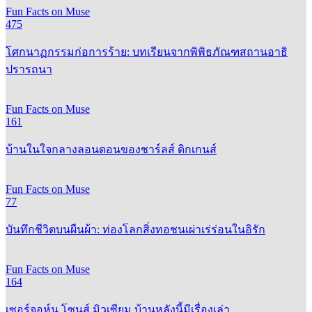
Fun Facts on Muse
475
โศกนาฏกรรมก่อการร้าย: บทเรียนจากพิพิธภัณฑสถานอาธิ
ปรารถนา
Fun Facts on Muse
161
บ้านในใจกลางลอนดอนของชาร์ลส์ ดิกเกนส์
Fun Facts on Muse
77
บันทึกชีวิตบนผืนผ้า: ท่องโลกสิ่งทอชนเผ่าเร่ร่อนในอิรัก
Fun Facts on Muse
164
เซอร์จอห์น โซนส์ มิวเซียม บ้านหลังนี้มีเรื่องเล่า