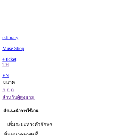
e-library
Muse Shop
e-ticket
TH
EN
ขนาด
ก
ก
ก
สำหรับผู้สูงอายุ
คำแนะนำการใช้งาน
เพิ่มระยะห่างตัวอักษร
เพิ่มขนาดลูกศรชี้