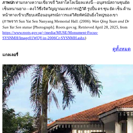
ภาพปก
ท่ามกลางความเขียวขจี วิลล่าโคโลเนียลแห่งนี้—อนุสรณ์สถานซุนยัด
เซ็นหนานยาง—คงไว้ซึ่งจิตวิญญาณแห่งการปฏิวัติ รูปปั้น ดร.ซุน ยัด เซ็น ด้าน
หน้าทางเข้าเปรียบเสมือนอนุสรณ์ถาวรแด่วิสัยทัศน์อันยิ่งใหญ่ของเขา
(ภาพจาก Sun Yat Sen Nanyang Memorial Hall. (2006).
Wan Qing Yuan and Dr
Sun Yat Sen statue
[Photograph]. Roots.gov.sg. Retrieved April 28, 2025, from
https://www.roots.gov.sg/-/media/MUSE/Monument-Focus-
SYSNMH/Image01WQY-in-2006Cr-SYSNMH.ashx
)
ดูทั้งหมด
แกลเลอรี่