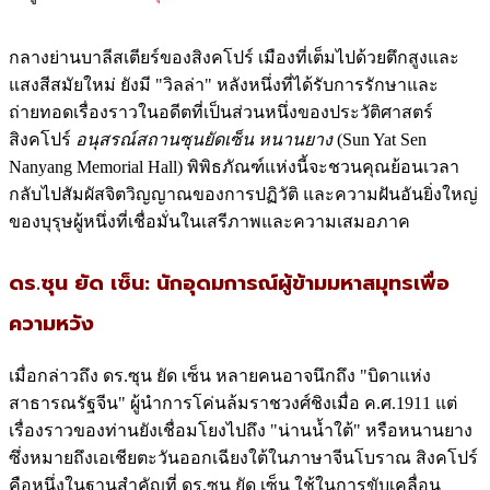
กลางย่านบาลีสเตียร์ของสิงคโปร์ เมืองที่เต็มไปด้วยตึกสูงและ
แสงสีสมัยใหม่ ยังมี "วิลล่า" หลังหนึ่งที่ได้รับการรักษาและ
ถ่ายทอดเรื่องราวในอดีตที่เป็นส่วนหนึ่งของประวัติศาสตร์
สิงคโปร์
อนุสรณ์สถานซุนยัดเซ็น หนานยาง
(Sun Yat Sen
Nanyang Memorial Hall) พิพิธภัณฑ์แห่งนี้จะชวนคุณย้อนเวลา
กลับไปสัมผัสจิตวิญญาณของการปฏิวัติ และความฝันอันยิ่งใหญ่
ของบุรุษผู้หนึ่งที่เชื่อมั่นในเสรีภาพและความเสมอภาค
ดร.ซุน ยัด เซ็น: นักอุดมการณ์ผู้ข้ามมหาสมุทรเพื่อ
ความหวัง
เมื่อกล่าวถึง ดร.ซุน ยัด เซ็น หลายคนอาจนึกถึง "บิดาแห่ง
สาธารณรัฐจีน" ผู้นำการโค่นล้มราชวงศ์ชิงเมื่อ ค.ศ.1911 แต่
เรื่องราวของท่านยังเชื่อมโยงไปถึง "น่านน้ำใต้" หรือหนานยาง
ซึ่งหมายถึงเอเชียตะวันออกเฉียงใต้ในภาษาจีนโบราณ สิงคโปร์
คือหนึ่งในฐานสำคัญที่ ดร.ซุน ยัด เซ็น ใช้ในการขับเคลื่อน