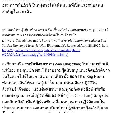
อุดมการณ์ปฏิวัติ ในหมู่ชาวจีนโพ้นทะเลที่เป็นแรงสนับสนุน
สำคัญในเวลานั้น
พบเหล่าวีรชนผู้เคียงข้าง ดร.ซุน ยัด เซ็น ผนังจัดแสดงภาพของบุรุษและสตรี
จากทั่วหนานหยาง ผู้กล้าฝันถึงเสรีภาพในวันข้างหน้า
(ภาพจาก Tripadvisor. (n.d.).
Portrait wall of revolutionary comrades at Sun
Yat Sen Nanyang Memorial Hall
[Photograph]. Retrieved April 28, 2025, from
https://dynamic-media-cdn.tripadvisor.com/media/photo-
o/25/b3/d5/a4/caption.jpg?w=1400&h=-1&s=1
)
ณ วิลลาหรือ
"หวั่นชิงหยวน"
(Wan Qing Yuan) ในย่านบาลีสเตี
นร์นี่เอง ดร.ซุน ยัด เซ็น ได้รวบรวมผู้สนับสนุนแนวคิดปฏิวัติชาว
จีนในสิงคโปร์ในเวลานั้น อาทิ
เตียว อิ๊ง ฮอก
(Teo Eng Hock)
พ่อค้าชาวจีนโพ้นทะเลผู้ก่อตั้งสมาคมพันธมิตรปฏิวัติใน
สิงคโปร์ เจ้าของ "หวั่นชิงหยวน" และผู้ก่อตั้งหนังสือพิมพ์เพื่อ
เผยแพร่อุดมการณ์ปฏิวัติ
ตัน ฉ่อ หลำ
(Tan Chor Lam) นักธุรกิจ
และนักหนังสือพิมพ์ ผู้ร่วมขับเคลื่อนขบวนการปฏิวัติและเป็น
ประธานคนแรกของสมาคมพันธมิตรปฏิวัติสาขาสิงคโปร์ และ