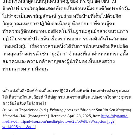
แนะนำเหล่าผู้สนับสนุนคนสำคัญของ ดร.ซุน ยัด เซ็น ใน
สิงคโปร์ ผ่านวัตถุจัดแสดงที่เคยเป็นส่วนหนึ่งของชีวิตประจำวัน
ไม่ว่าจะเป็นตราสัญลักษณ์ รูปถ่าย หรือป้ายที่เต็มไปด้วยจิต
วิญญาณแห่งการปฏิวัติ ต่อเนื่องสู่ ห้องต่อมา ที่ชวนผู้ชม
ทำความรู้จักบทบาทของสิงคโปร์ในฐานะศูนย์กลางขบวนการ
ปฏิวัติประชาธิปไตยจีน เรื่องราวของการรวมตัวกันในสมาคม
"ทงเหมิงฮุ่ย" เรื่องราวส่วนหนึ่งได้รับการนำเสนอด้วยศิลปะจัด
วางสุดสร้างสรรค์ เช่น "ฝูงอีกา" จำลองที่เล่าตำนานการก่อตั้ง
สมาคมและความกล้าหาญของผู้นำที่มองเห็นแสงสว่าง
ท่ามกลางความมืดมน
พลังแห่งสื่อสิ่งพิมพ์ขับเคลื่อนการปฏิวัติ เครื่องพิมพ์เก่าและข่าวต่าง ๆ แสดง
ให้เห็นว่าหมึกและถ้อยคำได้ปลุกกระแสความเปลี่ยนแปลงจากใจกลางชุมชน
ชาวจีนในสิงคโปร์อย่างไร
(ภาพจาก Tripadvisor. (n.d.).
Printing press exhibition at Sun Yat Sen Nanyang
Memorial Hall
[Photograph]. Retrieved April 28, 2025, from
https://dynamic-
media-cdn.tripadvisor.com/media/photo-o/25/b3/d8/78/caption.jpg?
w=1400&h=-1&s=1
)