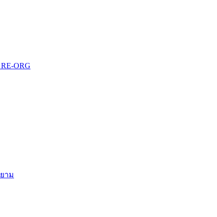
บบ RE-ORG
สยาม