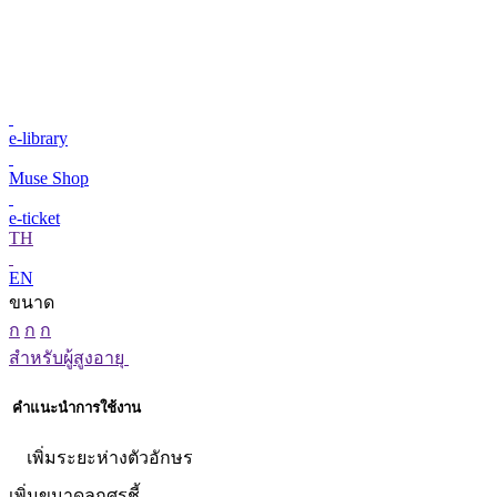
e-library
Muse Shop
e-ticket
TH
EN
ขนาด
ก
ก
ก
สำหรับผู้สูงอายุ
คำแนะนำการใช้งาน
เพิ่มระยะห่างตัวอักษร
เพิ่มขนาดลูกศรชี้